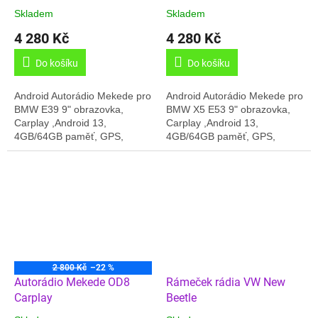
Skladem
Skladem
4 280 Kč
4 280 Kč
Do košíku
Do košíku
Android Autorádio Mekede pro
Android Autorádio Mekede pro
BMW E39 9" obrazovka,
BMW X5 E53 9" obrazovka,
Carplay ,Android 13,
Carplay ,Android 13,
4GB/64GB paměť, GPS,
4GB/64GB paměť, GPS,
Český jazyk, Online radio, slot
Český jazyk, Online radio, slot
pro SIM , Handsfree, 8-
pro SIM , Handsfree, 8-
core,.... Nepodporuje...
core,.... Nepodporuje...
2 800 Kč
–22 %
Autorádio Mekede OD8
Rámeček rádia VW New
Carplay
Beetle