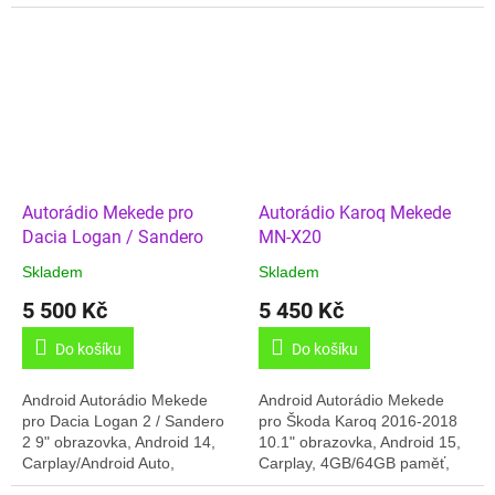
2GB/32GB paměť, GPS,
GPS, Český jazyk, bezdrátový
Český jazyk, Online rádia,
Carplay/Android Auto, Online
BT,.... Dodáváno...
rádia,...
Autorádio Mekede pro
Autorádio Karoq Mekede
Dacia Logan / Sandero
MN-X20
Skladem
Skladem
5 500 Kč
5 450 Kč
Do košíku
Do košíku
Android Autorádio Mekede
Android Autorádio Mekede
pro Dacia Logan 2 / Sandero
pro Škoda Karoq 2016-2018
2 9" obrazovka, Android 14,
10.1" obrazovka, Android 15,
Carplay/Android Auto,
Carplay, 4GB/64GB paměť,
4GB/64GB paměť, GPS,
Bluetooth 5.0, USB,