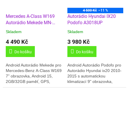
4 500 Kč
–11 %
Mercedes A-Class W169
Autorádio Hyundai IX20
Autorádio Mekede MN-
Podofo A3018UP
B200
Skladem
Skladem
4 490 Kč
3 980 Kč
Do košíku
Do košíku
Android Autorádio Mekede pro
Android Autorádio Podofo pro
Mercedes-Benz A-Class W169
Autorádio Hyundai ix20 2010-
7" obrazovka, Android 15,
2015 s automatickou
2GB/32GB paměť, GPS,
klimatizací 9" obrazovka,
Carplay, Online rádio, Český
Android 14, 2GB/64GB paměť,
jazyk, Android rádio s
GPS, Carplay, Český jazyk,
designem...
Online rádia, BT,...