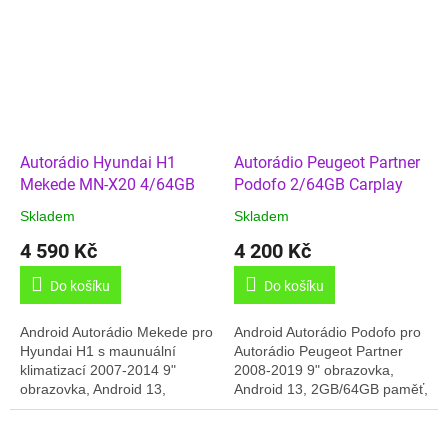
4G, Český...
4G,.... Dodáváno...
Autorádio Hyundai H1
Autorádio Peugeot Partner
Mekede MN-X20 4/64GB
Podofo 2/64GB Carplay
Skladem
Skladem
4 590 Kč
4 200 Kč
Do košíku
Do košíku
Android Autorádio Mekede pro
Android Autorádio Podofo pro
Hyundai H1 s maunuální
Autorádio Peugeot Partner
klimatizací 2007-2014 9"
2008-2019 9" obrazovka,
obrazovka, Android 13,
Android 13, 2GB/64GB paměť,
4GB/64GB paměť,
GPS, Český jazyk, USB,
Carplay/Android Auto, USB,
Bluetooth, Online rádia,
Bluetooth, GPS, Online
Carplay/Android...