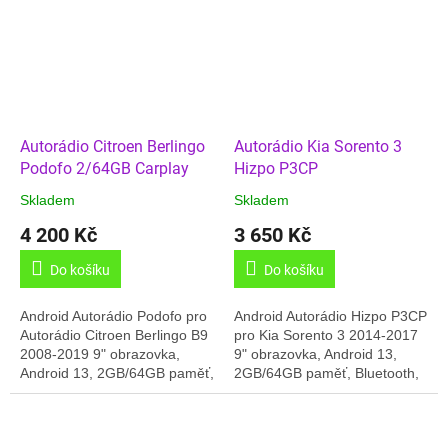
rádia,...
Autorádio Citroen Berlingo
Autorádio Kia Sorento 3
Podofo 2/64GB Carplay
Hizpo P3CP
Skladem
Skladem
4 200 Kč
3 650 Kč
Do košíku
Do košíku
Android Autorádio Podofo pro
Android Autorádio Hizpo P3CP
Autorádio Citroen Berlingo B9
pro Kia Sorento 3 2014-2017
2008-2019 9" obrazovka,
9" obrazovka, Android 13,
Android 13, 2GB/64GB paměť,
2GB/64GB paměť, Bluetooth,
GPS, Český jazyk, USB,
Navigace, bezdrátový
Bluetooth, Online rádia,
Carplay/Android Auto, Český
Carplay/Android...
jazyk,.......