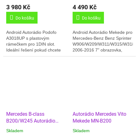
3 980 Kč
4 490 Kč
Do košíku
Do košíku
Android Autorádio Podofo
Android Autorádio Mekede pro
A3018UP s plastovým
Mercedes-Benz Benz Sprinter
rámečkem pro 1DIN slot.
W906/W209/W311/W315/W318
Ideální řešení pokud chcete
2006-2016 7" obrazovka,
místo malého 1DIN rádia velký
Android 15, 2GB/32GB paměť,
9" display 9" obrazovka,
GPS, Carplay, Online rádio,
Carplay ,Android 13,...
Český jazyk,...
Mercedes B-class
Autorádio Mercedes Vito
B200/W245 Autorádio
Mekede MN-B200
Mekede MN-B200
Skladem
Skladem