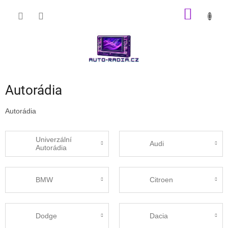
Přejít
NÁKUP
na
obsah
KOŠÍK
Autorádia
Autorádia
Univerzální
Audi
Autorádia
BMW
Citroen
Dodge
Dacia