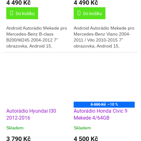
4 490 Kč
4 490 Kč
Do košíku
Do košíku
Android Autorádio Mekede pro
Android Autorádio Mekede pro
Mercedes-Benz B-class
Mercedes-Benz Viano 2004-
B200/W245 2004-2012 7"
2011 / Vito 2010-2015 7"
obrazovka, Android 15,
obrazovka, Android 15,
2GB/32GB paměť, GPS,
2GB/32GB paměť, GPS,
Carplay, Online rádio, Český
Carplay, Online rádio, Český
jazyk, Android rádio s...
jazyk, Android rádio s...
5 000 Kč
–10 %
Autorádio Hyundai I30
Autorádio Honda Civic 9
2012-2016
Mekede 4/64GB
Skladem
Skladem
3 790 Kč
4 500 Kč