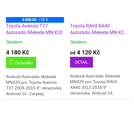
4 800 Kč
–12 %
Toyota Avensis T27
Toyota RAV4 XA40
Autorádio Mekede MN-X20
Autorádio Mekede MN-X20
4GB/64GB + Carplay
Skladem
Skladem
4 180 Kč
4 120 Kč
od
DETAIL
Do košíku
Android Autorádio Mekede
Android Autorádio Mekede
MNX20 pro Toyota RAV4
MNX20 pro Toyota Avensis
XA40 2012-2018 9"
T27 2009-2015 9" obrazovka,
obrazovka, Android 14,
Android 14, Carplay,
Carplay, 4GB/64GB paměť,
4GB/64GB paměť, GPS, 4G,
GPS, 4G, Český jazyk, Online
Český jazyk, Online rádia,
rádia, BT,.... Dodáváno v...
BT,.... Dodáváno v...