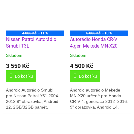
4 000 Kč
–11 %
5 000 Kč
–10 %
Nissan Patrol Autorádio
Autorádio Honda CR-V
Srnubi T3L
4.gen Mekede MN-X20
Skladem
Skladem
3 550 Kč
4 500 Kč
Do košíku
Do košíku
Android Autorádio Srnubi
Android autorádio Mekede
pro Nissan Patrol Y61 2004-
MN-X20 určené pro Honda
2012 9" obrazovka, Android
CR-V 4. generace 2012–2016.
12, 2GB/32GB paměť,
9" obrazovka, Android 14,
Carplay, GPS, Český jazyk,
4GB/64GB paměť,
Online rádia, Handsfree.....
CarPlay/Android Auto,
Dodáváno v...
navigace, online rádia,
český...