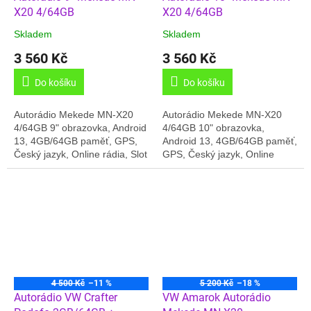
X20 4/64GB
X20 4/64GB
Skladem
Skladem
3 560 Kč
3 560 Kč
Do košíku
Do košíku
Autorádio Mekede MN-X20
Autorádio Mekede MN-X20
4/64GB 9" obrazovka, Android
4/64GB 10" obrazovka,
13, 4GB/64GB paměť, GPS,
Android 13, 4GB/64GB paměť,
Český jazyk, Online rádia, Slot
GPS, Český jazyk, Online
pro SIM, Carplay.... Jedná se
rádia, Slot pro SIM, Carplay....
o samotné autorádio s
Jedná se o samotné autorádio
univerzálním...
s...
4 500 Kč
–11 %
5 200 Kč
–18 %
Autorádio VW Crafter
VW Amarok Autorádio