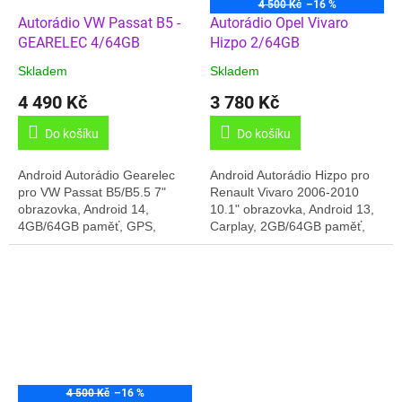
4 500 Kč
–16 %
Autorádio VW Passat B5 -
Autorádio Opel Vivaro
GEARELEC 4/64GB
Hizpo 2/64GB
Skladem
Skladem
4 490 Kč
3 780 Kč
Do košíku
Do košíku
Android Autorádio Gearelec
Android Autorádio Hizpo pro
pro VW Passat B5/B5.5 7"
Renault Vivaro 2006-2010
obrazovka, Android 14,
10.1" obrazovka, Android 13,
4GB/64GB paměť, GPS,
Carplay, 2GB/64GB paměť,
Český jazyk, Carplay, Online
GPS, Český jazyk, Online
rádia, témata prostředí,....
rádia, BT,.... Dodáváno v
Toto rádio...
kompletní sadě:...
4 500 Kč
–16 %