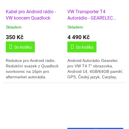
Kabel pro Android rádio -
VW Transporter T4
VW koncern Quadlock
Autorádio - GEARELEC
4/64GB
Skladem
Skladem
350 Kč
4 490 Kč
Do košíku
Do košíku
Redukce pro Android rádio.
Android Autorádio Gearelec
Redukční svazek z Quadlock
pro VW T4 7" obrazovka,
svorkovnic na 16pin pro
Android 14, 4GB/64GB paměť,
aftermarket autorádia.
GPS, Český jazyk, Carplay,
Online rádia, témata
prostředí,.... Toto rádio
nahrazuje i...