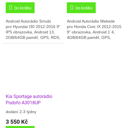
Do košíku
Do košíku
Android Autorádio Srnubi
Android Autorádio Mekede
pro Hyundai I30 2012-2016 9"
pro Honda Civic IX 2012-2015
IPS obrazovka, Android 13,
9" obrazovka, Android 1¨4,
2GB/64GB paměť, GPS, RDS,
4GB/64GB paměť, GPS,
Carplay, USB, Český jazyk,
Carplay, Online rádia,
Online rádia, Témata
Bluetooth, USB, Český jazyk,
prostředí .......
4G,.... Dodáváno...
Kia Sportage autorádio
Podofo A3018UP
dodání 2-3 týdny
3 550 Kč