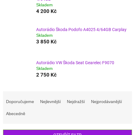
Skladem
4 200 Kč
Autorádio Škoda Podofo A4025 4/64GB Carplay
Skladem
3 850 Kč
Autorádio VW Škoda Seat Gearelec F9070
Skladem
2 750 Kč
Ř
a
Doporučujeme
Nejlevnější
Nejdražší
Nejprodávanější
z
e
Abecedně
n
í
p