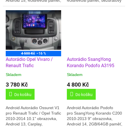
Android 15, 4GB/64GB paměť,
4GB/64GB paměť, bezdrátový
bezdrátový Carplay/Android
Carplay/Android Auto, GPS,
Auto, GPS, 4G- internet,
4G- internet, Český jazyk,
Český jazyk, 8core...
8core CPU, USB,...
4 500 Kč
–16 %
Autorádio Opel Vivaro /
Autorádio SsangYong
Renault Trafic
Korando Podofo A3195
Skladem
Skladem
3 780 Kč
4 800 Kč
Do košíku
Do košíku
Android Autorádio Ossuret V1
Android Autorádio Podofo
pro Renault Trafic / Opel Trafic
pro SsangYong Korando C200
2010-2014 10.1" obrazovka,
2010-2013 9" obrazovka,
Android 13, Carplay,
Android 14, 2GB/64GB paměť,