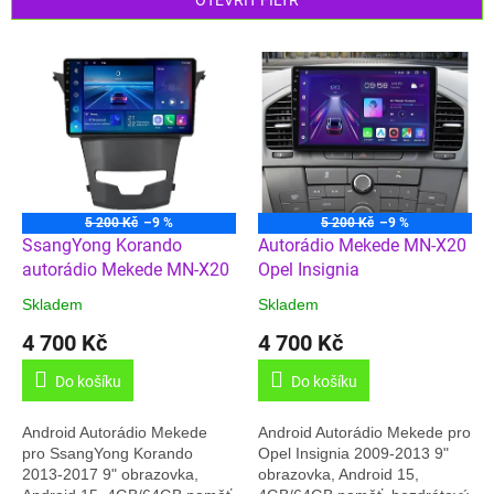
OTEVŘÍT FILTR
r
o
V
d
ý
u
p
k
i
t
s
ů
p
r
o
5 200 Kč
–9 %
5 200 Kč
–9 %
d
SsangYong Korando
Autorádio Mekede MN-X20
u
autorádio Mekede MN-X20
Opel Insignia
k
Skladem
Skladem
t
4 700 Kč
4 700 Kč
ů
Do košíku
Do košíku
Android Autorádio Mekede
Android Autorádio Mekede pro
pro SsangYong Korando
Opel Insignia 2009-2013 9"
2013-2017 9" obrazovka,
obrazovka, Android 15,