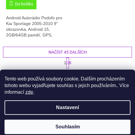
Do košíku
Android Autorádio Podofo pro
Kia Sportage 2005-2010 9"
obrazovka, Android 15,
2GB/64GB paměť, GPS,
Carplay, Český jazyk, 2X
USB,.... Dodáváno v kompletní
sadě: rádio, rámeček...
NAČÍST 45 DALŠÍCH
S
1
6
t
O
r
261
položek celkem
v
á
Tento web používá soubory cookie. Dalším procházením
l
NAHORU
n
á
k
tohoto webu vyjadřujete souhlas s jejich používáním.. Více
o
d
informací
zde
.
v
Z
a
á
c
á
n
Nastavení
í
Vytvořil Shoptet
p
í
p
a
r
t
v
Souhlasím
Copyright 2026
Auto-Radia
. Všechna práva vyhrazena.
í
k