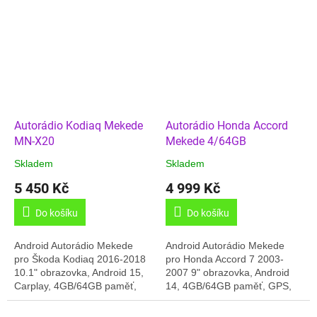
Český jazyk, USB, Bluetooth,
Handsfree, Online rádia, GPS,
Online rádia,...
4G, Český...
Autorádio Kodiaq Mekede
Autorádio Honda Accord
MN-X20
Mekede 4/64GB
Skladem
Skladem
5 450 Kč
4 999 Kč
Do košíku
Do košíku
Android Autorádio Mekede
Android Autorádio Mekede
pro Škoda Kodiaq 2016-2018
pro Honda Accord 7 2003-
10.1" obrazovka, Android 15,
2007 9" obrazovka, Android
Carplay, 4GB/64GB paměť,
14, 4GB/64GB paměť, GPS,
Bluetooth 5.0, USB,
Carplay, Online rádia,
Handsfree, Online rádia, GPS,
Bluetooth, USB, Český jazyk,