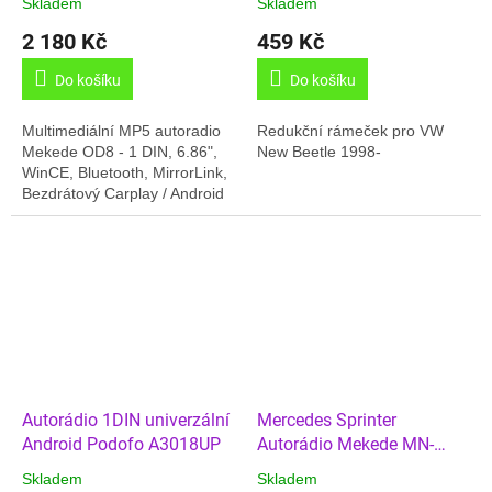
Skladem
Skladem
2 180 Kč
459 Kč
Do košíku
Do košíku
Multimediální MP5 autoradio
Redukční rámeček pro VW
Mekede OD8 - 1 DIN, 6.86",
New Beetle 1998-
WinCE, Bluetooth, MirrorLink,
Bezdrátový Carplay / Android
Auto Autorádio s typickým
1Din rozměrem pasuje do
většiny...
Autorádio 1DIN univerzální
Mercedes Sprinter
Android Podofo A3018UP
Autorádio Mekede MN-
B200
Skladem
Skladem