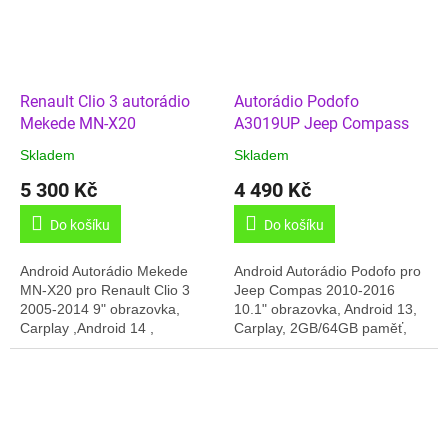
Renault Clio 3 autorádio
Autorádio Podofo
Mekede MN-X20
A3019UP Jeep Compass
Skladem
Skladem
5 300 Kč
4 490 Kč
Do košíku
Do košíku
Android Autorádio Mekede
Android Autorádio Podofo pro
MN-X20 pro Renault Clio 3
Jeep Compas 2010-2016
2005-2014 9" obrazovka,
10.1" obrazovka, Android 13,
Carplay ,Android 14 ,
Carplay, 2GB/64GB paměť,
4GB/64GB paměť, GPS,
GPS, Český jazyk, 2xUSB,
Český jazyk, Online radio, slot
Online rádia.... Dodáváno v
pro SIM , Handsfree,...
kompletní sadě:...