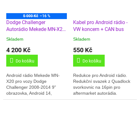
5 000 Kč
–16 %
Dodge Challenger
Kabel pro Android rádio -
Autorádio Mekede MN-X20
VW koncern + CAN bus
4/64GB
Skladem
Skladem
4 200 Kč
550 Kč
Do košíku
Do košíku
Android rádio Mekede MN-
Redukce pro Android rádio.
X20 pro vozy Dodge
Redukční svazek z Quadlock
Challenger 2008-2014 9"
svorkovnic na 16pin pro
obrazovka, Android 14,
aftermarket autorádia.
4GB/64GB paměť, Carplay /
Android Auto, Navigace, Slot
pro SIM, Český jazyk, USB,
BT,...