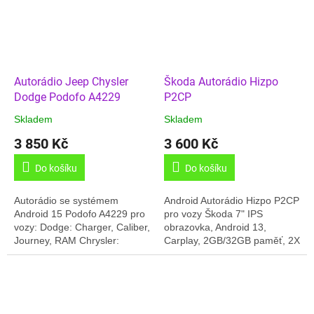
Autorádio Jeep Chysler
Škoda Autorádio Hizpo
Dodge Podofo A4229
P2CP
Skladem
Skladem
3 850 Kč
3 600 Kč
Do košíku
Do košíku
Autorádio se systémem
Android Autorádio Hizpo P2CP
Android 15 Podofo A4229 pro
pro vozy Škoda 7" IPS
vozy: Dodge: Charger, Caliber,
obrazovka, Android 13,
Journey, RAM Chrysler:
Carplay, 2GB/32GB paměť, 2X
Sebring, 300C Jeep:
USB na předním panelu,
Commander, Compass,
Online Rádia, CPU 4x core
Patriot, Grand Cherokee,...
1.5GHZ,GPS, Český jazyk,...