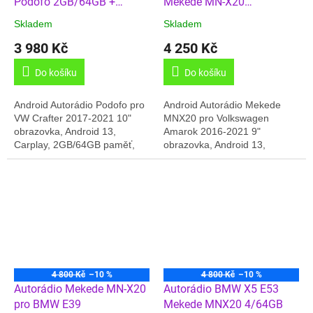
Podofo 2GB/64GB +
Mekede MN-X20
Carplay
4GB/64GB + Carplay
Skladem
Skladem
3 980 Kč
4 250 Kč
Do košíku
Do košíku
Android Autorádio Podofo pro
Android Autorádio Mekede
VW Crafter 2017-2021 10"
MNX20 pro Volkswagen
obrazovka, Android 13,
Amarok 2016-2021 9"
Carplay, 2GB/64GB paměť,
obrazovka, Android 13,
GPS, Český jazyk,Online
Carplay, 4GB/64GB paměť,
rádia,.... Pro lepší příjem FM
GPS, 4G, Český jazyk, Online
signálu...
rádia, BT,.... Dodáváno v...
4 800 Kč
–10 %
4 800 Kč
–10 %
Autorádio Mekede MN-X20
Autorádio BMW X5 E53
pro BMW E39
Mekede MNX20 4/64GB