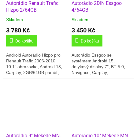
Autorádio Renault Trafic
Autorádio 2DIN Essgoo
Hizpo 2/64GB
4/64GB
Skladem
Skladem
3 780 Kč
3 450 Kč
Do košíku
Do košíku
Android Autorádio Hizpo pro
Autorádio Essgoo se
Renault Trafic 2006-2010
systémem Android 15,
10.1" obrazovka, Android 13,
dotykový display 7", BT 5.0,
Carplay, 2GB/64GB paměť,
Navigace, Carplay,
GPS, Český jazyk, Online
4GB/64GB, český jazyk,
rádia, BT,.... Dodáváno v
WIFI,... Prosíme o kontrolu
kompletní sadě:...
rozměru rádia s Vaším
vozem,...
Autorádio 9" Mekede MN-
Autorádio 10" Mekede MN-