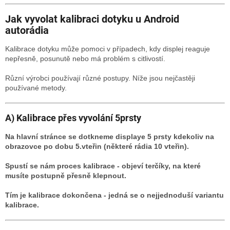
Jak vyvolat kalibraci dotyku u Android
autorádia
Kalibrace dotyku může pomoci v případech, kdy displej reaguje
nepřesně, posunutě nebo má problém s citlivostí.
Různí výrobci používají různé postupy. Níže jsou nejčastěji
používané metody.
A) Kalibrace přes vyvolání 5prsty
Na hlavní stránce se dotkneme displaye 5 prsty kdekoliv na
obrazovce po dobu 5.vteřin (některé rádia 10 vteřin).
Spustí se nám proces kalibrace - objeví terčíky, na které
musíte postupně přesně klepnout.
Tím je kalibrace dokončena - jedná se o nejjednoduší variantu
kalibrace.