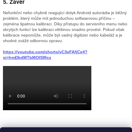
5. Závěr
Nefunkční nebo chybně reagující dotyk Android autorádia je běžný
problém, který může mít jednoduchou softwarovou příčinu –
zejména špatnou kalibraci. Díky přístupu do servisního menu nebo
skrytých funkcí lze kalibraci většinou snadno provést. Pokud však
kalibrace nepomůže, může být vadný digitizer nebo kabeláž a je
vhodné zvážit odbornou opravu.
https://youtube.com/shorts/vC3eFAfjCe4?
si=hmDbdMTbMOlS9fcs