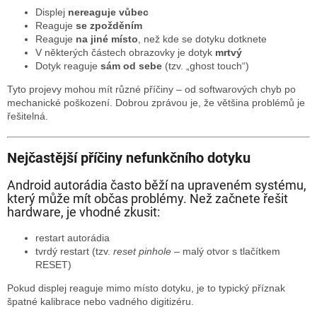
Displej
nereaguje vůbec
Reaguje
se zpožděním
Reaguje
na jiné místo
, než kde se dotyku dotknete
V některých částech obrazovky je dotyk
mrtvý
Dotyk reaguje
sám od sebe
(tzv. „ghost touch“)
Tyto projevy mohou mít různé příčiny – od softwarových chyb po
mechanické poškození. Dobrou zprávou je, že většina problémů je
řešitelná.
Nejčastější příčiny nefunkčního dotyku
Android autorádia často běží na upraveném systému,
který může mít občas problémy. Než začnete řešit
hardware, je vhodné zkusit:
restart autorádia
tvrdý restart (tzv.
reset pinhole
– malý otvor s tlačítkem
RESET)
Pokud displej reaguje mimo místo dotyku, je to typický příznak
špatné kalibrace nebo vadného digitizéru.