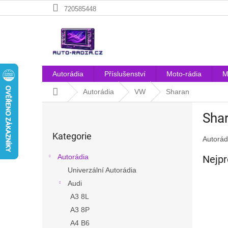
Přejít
720585448
na
obsah
Autorádia
Příslušenství
Moto-rádia
M
Domů
Autorádia
VW
Sharan
P
Sha
o
Přeskočit
s
Kategorie
kategorie
Autorá
t
r
Autorádia
Nejpr
a
Univerzální Autorádia
n
Audi
n
í
A3 8L
p
A3 8P
a
A4 B6