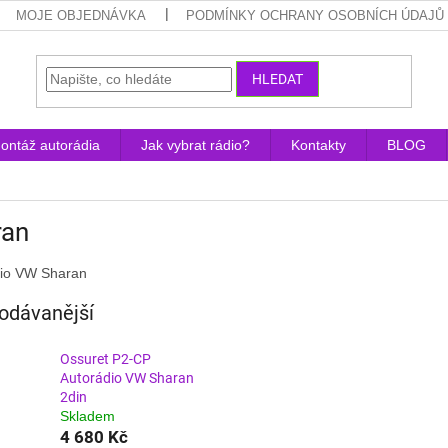
MOJE OBJEDNÁVKA
PODMÍNKY OCHRANY OSOBNÍCH ÚDAJŮ
HLEDAT
ontáž autorádia
Jak vybrat rádio?
Kontakty
BLOG
ran
dio VW Sharan
odávanější
Ossuret P2-CP
Autorádio VW Sharan
2din
Skladem
4 680 Kč