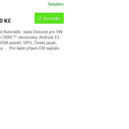
Skladem
Do košíku
0 Kč
id Autorádio sada Ossuret pro VW
n 2DIN 7" obrazovka, Android 13,
2GB paměť, GPS, Český jazyk,
y.... Pro lepší příjem FM signálu...
O
v
l
á
d
a
c
í
p
r
v
k
y