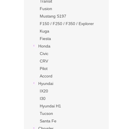
Transit
Fusion
Mustang S197
F150 / F250 / F350 / Explorer
Kuga
Fiesta
Honda
Civic
CRV
Pilot
Accord
Hyundai
IX20
I30
Hyundai H1
Tucson
Santa Fe
Chrysler