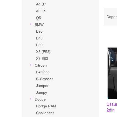
n
A4 B7
e
Ř
A6 C5
l
a
Dopor
Q5
z
BMW
e
E90
n
E46
í
p
E39
V
r
X5 (E53)
ý
o
p
X3 E83
d
i
Citroen
u
s
Berlingo
k
p
t
C-Crosser
r
ů
Jumper
o
Jumpy
d
u
Dodge
Ossur
k
Dodge RAM
2din
t
Challenger
ů