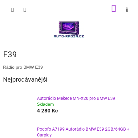
Přejít
NÁKUP
na
obsah
KOŠÍK
E39
Rádio pro BMW E39
Nejprodávanější
Autorádio Mekede MN-X20 pro BMW E39
Skladem
4 280 Kč
Podofo A7199 Autorádio BMW E39 2GB/64GB +
Carplay