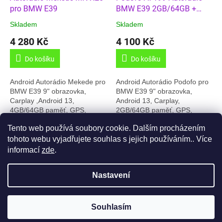
u
pro BMW E39
BMW E39 2GB/64GB +
k
Carplay
Skladem
Skladem
t
4 280 Kč
4 100 Kč
ů
Do košíku
Do košíku
Android Autorádio Mekede pro
Android Autorádio Podofo pro
BMW E39 9" obrazovka,
BMW E39 9" obrazovka,
Carplay ,Android 13,
Android 13, Carplay,
4GB/64GB paměť, GPS,
2GB/64GB paměť, GPS,
Český jazyk, Online radio, slot
Online rádia, Český jazyk,.... V
Tento web používá soubory cookie. Dalším procházením
pro SIM , Handsfree, 8-
případě že máte variantu kde
2
položek celkem
O
core,.... Nepodporuje...
je tuner a zesilovač...
tohoto webu vyjadřujete souhlas s jejich používáním.. Více
v
informací
zde
.
l
Z
á
á
d
Nastavení
Vytvořil Shoptet
p
a
a
c
t
í
Souhlasím
Copyright 2026
Auto-Radia
. Všechna práva vyhrazena.
í
p