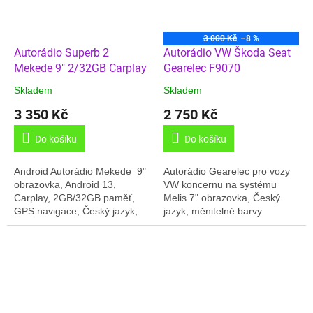
3 000 Kč
–8 %
Autorádio Superb 2
Autorádio VW Škoda Seat
Mekede 9" 2/32GB Carplay
Gearelec F9070
Skladem
Skladem
3 350 Kč
2 750 Kč
Do košíku
Do košíku
Android Autorádio Mekede 9"
Autorádio Gearelec pro vozy
obrazovka, Android 13,
VW koncernu na systému
Carplay, 2GB/32GB paměť,
Melis 7" obrazovka, Český
GPS navigace, Český jazyk,
jazyk, měnitelné barvy
Online rádia,.... Pasuje do
podsvitu tlačítek, Ovládání
Superb 2 Toto rádio je
volantem, Carplay, systém
možné...
Melis, Mirror link,...