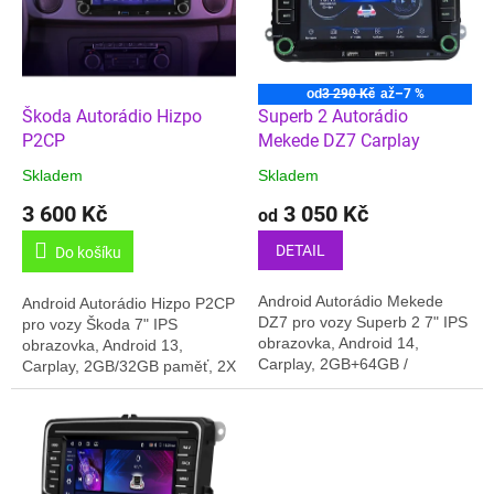
t
s
ů
p
r
o
od
3 290 Kč
až
–7 %
d
Škoda Autorádio Hizpo
Superb 2 Autorádio
u
P2CP
Mekede DZ7 Carplay
k
Skladem
Skladem
t
3 600 Kč
3 050 Kč
ů
od
DETAIL
Do košíku
Android Autorádio Mekede
Android Autorádio Hizpo P2CP
DZ7 pro vozy Superb 2 7" IPS
pro vozy Škoda 7" IPS
obrazovka, Android 14,
obrazovka, Android 13,
Carplay, 2GB+64GB /
Carplay, 2GB/32GB paměť, 2X
4GB+64GB paměť, 2X USB na
USB na předním panelu,
předním panelu, Online Rádia,
Online Rádia, CPU 4x core
CPU 4x core 2.1GHZ,GPS,...
1.5GHZ,GPS, Český jazyk,...