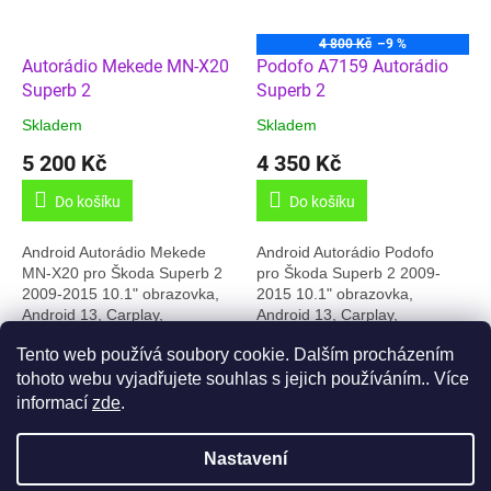
4 800 Kč
–9 %
Autorádio Mekede MN-X20
Podofo A7159 Autorádio
Superb 2
Superb 2
Skladem
Skladem
5 200 Kč
4 350 Kč
Do košíku
Do košíku
Android Autorádio Mekede
Android Autorádio Podofo
MN-X20 pro Škoda Superb 2
pro Škoda Superb 2 2009-
2009-2015 10.1" obrazovka,
2015 10.1" obrazovka,
Android 13, Carplay,
Android 13, Carplay,
4GB/64GB paměť, GPS,
2GB/64GB paměť, GPS,
Tento web používá soubory cookie. Dalším procházením
Český jazyk, 4G, témata
Český jazyk, Online rádia,
8
položek celkem
O
prostředí.... Sada...
témata prostředí.... Sada...
tohoto webu vyjadřujete souhlas s jejich používáním.. Více
v
informací
zde
.
l
Z
á
á
d
Nastavení
Vytvořil Shoptet
p
a