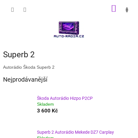
Přejít
NÁKUP
na
obsah
KOŠÍK
Superb 2
Autorádio Škoda Superb 2
Nejprodávanější
Škoda Autorádio Hizpo P2CP
Skladem
3 600 Kč
Superb 2 Autorádio Mekede DZ7 Carplay
Skladem