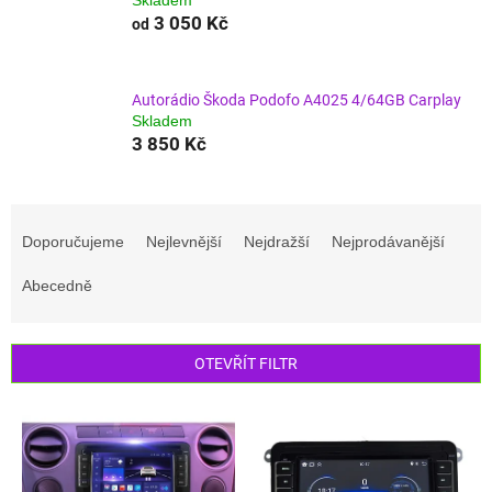
3 050 Kč
od
Autorádio Škoda Podofo A4025 4/64GB Carplay
Skladem
3 850 Kč
Ř
a
Doporučujeme
Nejlevnější
Nejdražší
Nejprodávanější
z
e
Abecedně
n
í
p
OTEVŘÍT FILTR
r
o
V
d
ý
u
p
k
i