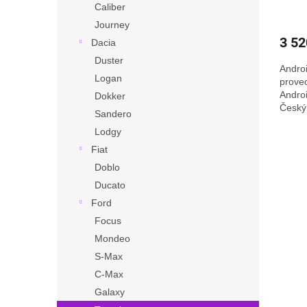
Caliber
Journey
3 52
Dacia
Duster
Andro
Logan
prove
Andro
Dokker
Český 
Sandero
témata 
Lodgy
Fiat
Doblo
Ducato
Ford
Focus
Mondeo
S-Max
C-Max
Galaxy