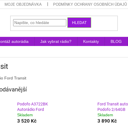
MOJE OBJEDNÁVKA
PODMÍNKY OCHRANY OSOBNÍCH ÚDAJŮ
HLEDAT
ontáž autorádia
Jak vybrat rádio?
Kontakty
BLOG
sit
io Ford Transit
odávanější
Podofo A3722BK
Ford Transit aut
Autorádio Ford
Podofo 2/64GB
Skladem
Skladem
3 520 Kč
3 890 Kč