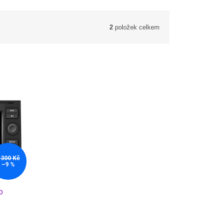
2
položek celkem
 300 Kč
–9 %
o