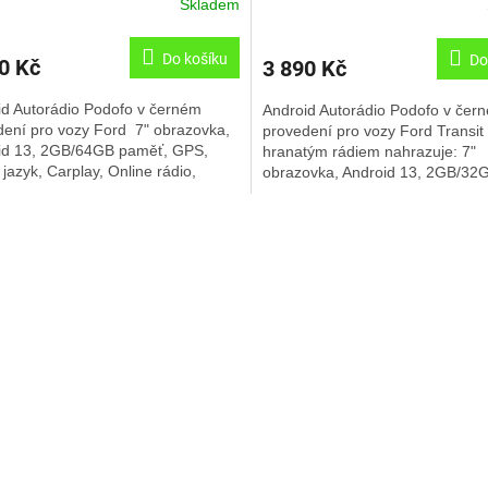
Skladem
Do košíku
Do
0 Kč
3 890 Kč
id Autorádio Podofo v černém
Android Autorádio Podofo v čer
dení pro vozy Ford 7" obrazovka,
provedení pro vozy Ford Transit
id 13, 2GB/64GB paměť, GPS,
hranatým rádiem nahrazuje: 7"
jazyk, Carplay, Online rádio,
obrazovka, Android 13, 2GB/32
prostředí,.......
paměť, GPS, Carplay, Český jazy
O
v
l
á
d
a
c
í
p
r
v
k
y