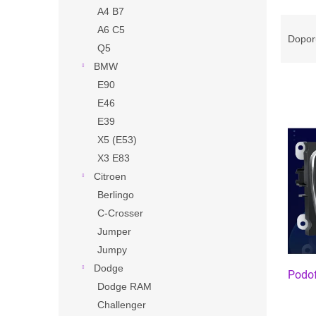
n
A4 B7
e
Ř
A6 C5
l
a
Dopor
Q5
z
e
BMW
n
E90
í
E46
p
V
E39
r
ý
X5 (E53)
o
p
X3 E83
d
i
u
Citroen
s
k
Berlingo
p
t
r
C-Crosser
ů
o
Jumper
d
Jumpy
u
Dodge
Podof
k
Dodge RAM
t
Challenger
ů