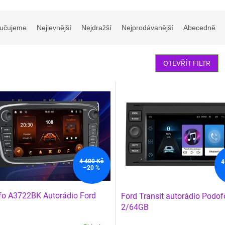
učujeme
Nejlevnější
Nejdražší
Nejprodávanější
Abecedně
OTEVŘÍT FILTR
4 400 Kč
4
–20 %
o A3722BK Autorádio Ford
Ford Transit autorádio Podof
2/64GB