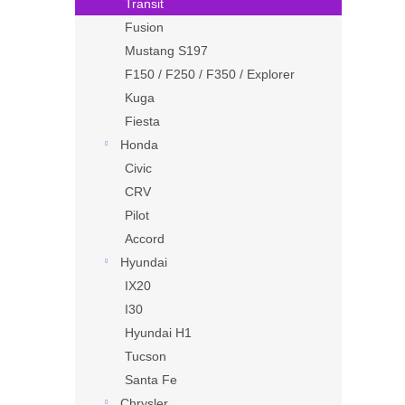
Transit
Fusion
Mustang S197
F150 / F250 / F350 / Explorer
Kuga
Fiesta
Honda
Civic
CRV
Pilot
Accord
Hyundai
IX20
I30
Hyundai H1
Tucson
Santa Fe
Chrysler