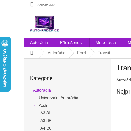
Přejít
720585448
na
obsah
Autorádia
Příslušenství
Moto-rádia
M
Domů
Autorádia
Ford
Transit
P
Tran
o
Přeskočit
s
Kategorie
kategorie
Autorád
t
r
Autorádia
Nejpr
a
Univerzální Autorádia
n
Audi
n
í
A3 8L
p
A3 8P
a
A4 B6