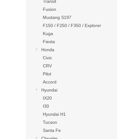
Transit
Fusion
Mustang S197
F150 / F250 / F350 / Explorer
Kuga
Fiesta
Honda
Civic
CRV
Pilot
Accord
Hyundai
IX20
I30
Hyundai H1
Tucson
Santa Fe
Chrysler