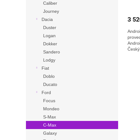
Caliber
Journey
3 52
Dacia
Duster
Andro
Logan
prove
Andro
Dokker
Český 
Sandero
témata 
Lodgy
Fiat
Doblo
Ducato
Ford
Focus
Mondeo
S-Max
C-Max
Galaxy