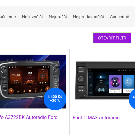
učujeme
Nejlevnější
Nejdražší
Nejprodávanější
Abecedně
OTEVŘÍT FILTR
4 400 Kč
4
–20 %
o A3722BK Autorádio Ford
Ford C-MAX autorádio