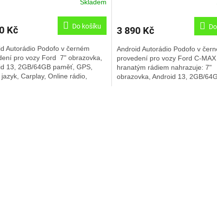
Skladem
Do košíku
Do
0 Kč
3 890 Kč
id Autorádio Podofo v černém
Android Autorádio Podofo v čer
dení pro vozy Ford 7" obrazovka,
provedení pro vozy Ford C-MAX
id 13, 2GB/64GB paměť, GPS,
hranatým rádiem nahrazuje: 7"
jazyk, Carplay, Online rádio,
obrazovka, Android 13, 2GB/64
prostředí,.......
paměť, Carplay, GPS, Český jazy
O
v
l
á
d
a
c
í
p
r
v
k
y