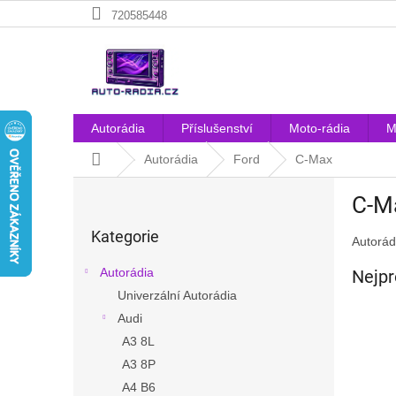
Přejít
720585448
na
obsah
Autorádia
Příslušenství
Moto-rádia
M
Domů
Autorádia
Ford
C-Max
P
C-M
o
Přeskočit
s
Kategorie
kategorie
Autorád
t
r
Autorádia
Nejpr
a
Univerzální Autorádia
n
Audi
n
í
A3 8L
p
A3 8P
a
A4 B6