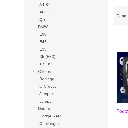
n
A4 B7
e
Ř
A6 C5
l
a
Dopor
Q5
z
e
BMW
n
E90
í
E46
p
V
E39
r
ý
X5 (E53)
o
p
X3 E83
d
i
u
Citroen
s
k
Berlingo
p
t
r
C-Crosser
ů
o
Jumper
d
Jumpy
u
Dodge
Podof
k
Dodge RAM
t
Challenger
ů