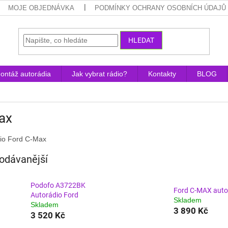
MOJE OBJEDNÁVKA
PODMÍNKY OCHRANY OSOBNÍCH ÚDAJŮ
HLEDAT
ontáž autorádia
Jak vybrat rádio?
Kontakty
BLOG
ax
io Ford C-Max
odávanější
Podofo A3722BK
Ford C-MAX auto
Autorádio Ford
Skladem
Skladem
3 890 Kč
3 520 Kč