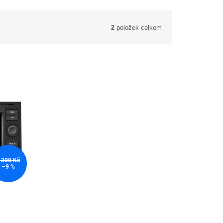
2
položek celkem
 300 Kč
–9 %