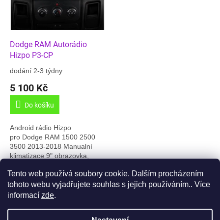
Dodge RAM Autorádio
Hizpo P3-CP
dodání 2-3 týdny
5 100 Kč
Do košíku
Android rádio Hizpo
pro Dodge RAM 1500 2500
3500 2013-2018 Manualní
klimatizace 9" obrazovka,
Android 13, 2GB/64GB paměť,
Tento web používá soubory cookie. Dalším procházením
Carplay, GPS, Český jazyk,
3
položek celkem
O
Online rádia,.......
tohoto webu vyjadřujete souhlas s jejich používáním.. Více
v
informací
zde
.
l
Z
á
á