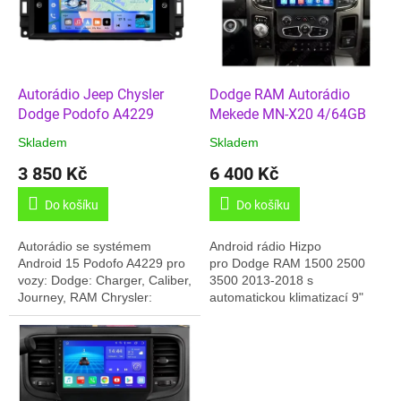
t
s
ů
p
r
o
d
Autorádio Jeep Chysler
Dodge RAM Autorádio
u
Dodge Podofo A4229
Mekede MN-X20 4/64GB
k
Skladem
Skladem
t
3 850 Kč
6 400 Kč
ů
Do košíku
Do košíku
Autorádio se systémem
Android rádio Hizpo
Android 15 Podofo A4229 pro
pro Dodge RAM 1500 2500
vozy: Dodge: Charger, Caliber,
3500 2013-2018 s
Journey, RAM Chrysler:
automatickou klimatizací 9"
Sebring, 300C Jeep:
obrazovka, Android 13,
Commander, Compass,
4GB/64GB paměť, Carplay,
Patriot, Grand Cherokee,...
GPS, 4G,Český jazyk,.......