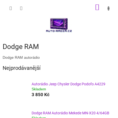
Přejít
NÁKUP
na
obsah
KOŠÍK
Dodge RAM
Dodge RAM autorádio
Nejprodávanější
Autorádio Jeep Chysler Dodge Podofo A4229
Skladem
3 850 Kč
Dodge RAM Autorádio Mekede MN-X20 4/64GB
Skladem