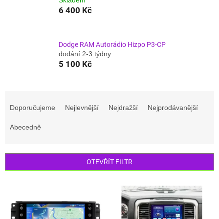
6 400 Kč
Dodge RAM Autorádio Hizpo P3-CP
dodání 2-3 týdny
5 100 Kč
Ř
a
Doporučujeme
Nejlevnější
Nejdražší
Nejprodávanější
z
e
Abecedně
n
í
p
OTEVŘÍT FILTR
r
o
V
d
ý
u
p
k
i