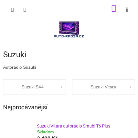
Přejít
NÁKUP
na
obsah
KOŠÍK
Suzuki
Autorádio Suzuki
Suzuki SX4
Suzuki Vitara
Nejprodávanější
Suzuki Vitara autorádio Srnubi T6 Plus
Skladem