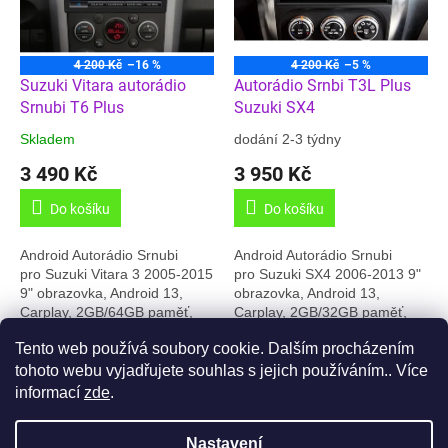
ů
p
r
o
4 200 Kč
–16 %
4 200 Kč
–5 %
d
Suzuki Vitara autorádio
Autorádio Srnbi T3L Plus
u
Srnubi T6 Plus
Suzuki SX4
k
Skladem
dodání 2-3 týdny
t
3 490 Kč
3 950 Kč
ů
Do košíku
Do košíku
Android Autorádio Srnubi
Android Autorádio Srnubi
pro Suzuki Vitara 3 2005-2015
pro Suzuki SX4 2006-2013 9"
9" obrazovka, Android 13,
obrazovka, Android 13,
Carplay, 2GB/64GB paměť,
Carplay, 2GB/32GB paměť,
GPS, Český jazyk, Carplay,
GPS, Český jazyk, Carplay,
Tento web používá soubory cookie. Dalším procházením
RDS, Online radio, BT 5.0,....
Online radio, BT 5.0,.... Toto
2
položek celkem
O
Toto...
rádio je...
tohoto webu vyjadřujete souhlas s jejich používáním.. Více
v
informací
zde
.
l
Z
á
á
d
Nastavení