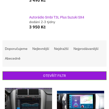
3 490 Kč
Autorádio Srnbi T3L Plus Suzuki SX4
dodání 2-3 týdny
3 950 Kč
Ř
a
Doporučujeme
Nejlevnější
Nejdražší
Nejprodávanější
z
e
Abecedně
n
í
p
OTEVŘÍT FILTR
r
o
V
d
ý
u
p
k
i
t
s