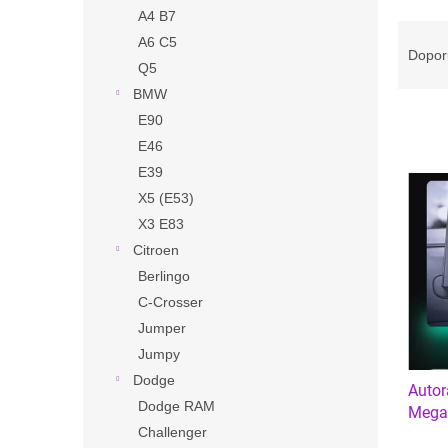
n
A4 B7
e
Ř
A6 C5
l
a
Dopor
Q5
z
e
BMW
n
E90
í
E46
p
V
E39
r
ý
X5 (E53)
o
p
X3 E83
d
i
u
Citroen
s
k
Berlingo
p
t
r
C-Crosser
ů
o
Jumper
d
Jumpy
u
Dodge
Autor
k
Dodge RAM
Mega
t
Challenger
ů