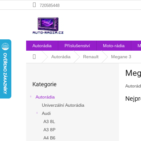
Přejít
720585448
na
obsah
Autorádia
Příslušenství
Moto-rádia
M
Domů
Autorádia
Renault
Megane 3
P
Meg
o
Přeskočit
s
Kategorie
kategorie
Autorád
t
r
Autorádia
Nejpr
a
Univerzální Autorádia
n
Audi
n
í
A3 8L
p
A3 8P
a
A4 B6