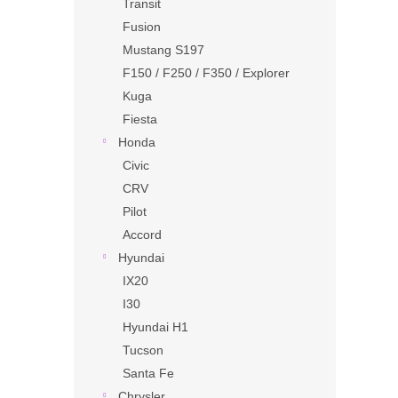
Transit
Fusion
Mustang S197
F150 / F250 / F350 / Explorer
Kuga
Fiesta
Honda
Civic
CRV
Pilot
Accord
Hyundai
IX20
I30
Hyundai H1
Tucson
Santa Fe
Chrysler