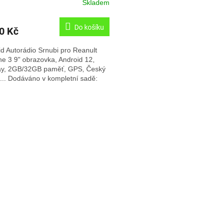
Skladem
Do košíku
0 Kč
d Autorádio Srnubi pro Reanult
e 3 9" obrazovka, Android 12,
ay, 2GB/32GB paměť, GPS, Český
.... Dodáváno v kompletní sadě:
 rámeček pro zástavbu,...
O
v
l
á
d
a
c
í
p
r
v
k
y