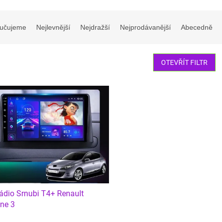
učujeme
Nejlevnější
Nejdražší
Nejprodávanější
Abecedně
OTEVŘÍT FILTR
ádio Srnubi T4+ Renault
ne 3