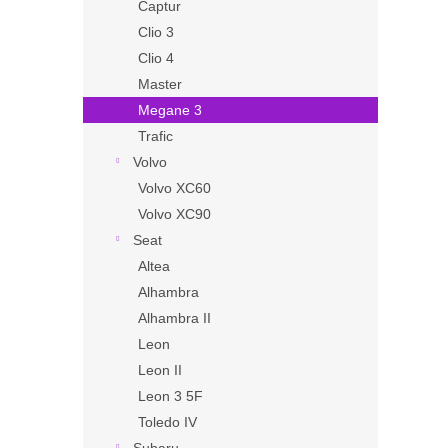
Captur
Clio 3
Clio 4
Master
Megane 3
Trafic
Volvo
Volvo XC60
Volvo XC90
Seat
Altea
Alhambra
Alhambra II
Leon
Leon II
Leon 3 5F
Toledo IV