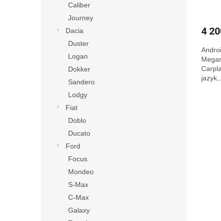
Caliber
Journey
4 20
Dacia
Duster
Androi
Logan
Megan
Carpl
Dokker
jazyk,
Sandero
rádio,
Lodgy
Fiat
Doblo
Ducato
Ford
Focus
Mondeo
S-Max
C-Max
Galaxy