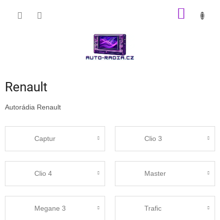
Přejít
NÁKUP
na
obsah
KOŠÍK
Renault
Autorádia Renault
Captur
Clio 3
Clio 4
Master
Megane 3
Trafic