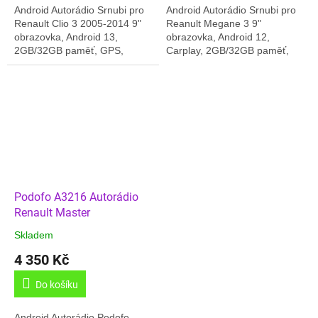
Android Autorádio Srnubi pro
Android Autorádio Srnubi pro
Renault Clio 3 2005-2014 9"
Reanult Megane 3 9"
obrazovka, Android 13,
obrazovka, Android 12,
2GB/32GB paměť, GPS,
Carplay, 2GB/32GB paměť,
Carplay, Český jazyk, Online
GPS, Český jazyk,....
rádia.... Dodáváno v kompletní
Dodáváno v kompletní sadě:
sadě: rádio,...
rádio, rámeček pro
zástavbu,...
Podofo A3216 Autorádio
Renault Master
Skladem
4 350 Kč
Do košíku
Android Autorádio Podofo