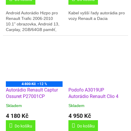
Android Autorádio Hizpo pro
Kabel vyšší řady autorádia pro
Renault Trafic 2006-2010
vozy Renault a Dacia
10.1" obrazovka, Android 13,
Carplay, 2GB/64GB paměť,
GPS, Český jazyk, Online
rádia, BT,.... Dodáváno v
kompletní sadě:...
4 800 Kč
–12 %
Autorádio Renault Captur
Podofo A3019UP
Ossuret P27001CP
Autorádio Renault Clio 4
Skladem
Skladem
4 180 Kč
4 950 Kč
Do košíku
Do košíku