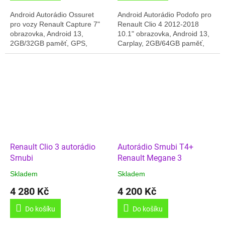
Android Autorádio Ossuret
Android Autorádio Podofo pro
pro vozy Renault Capture 7"
Renault Clio 4 2012-2018
obrazovka, Android 13,
10.1" obrazovka, Android 13,
2GB/32GB paměť, GPS,
Carplay, 2GB/64GB paměť,
Český jazyk, Carplay, Online
GPS, Český jazyk,....
rádia, Nastavitelná barva
Dodáváno v kompletní sadě:
podsvitu,...
rádio, rámeček pro...
Renault Clio 3 autorádio
Autorádio Srnubi T4+
Srnubi
Renault Megane 3
Skladem
Skladem
4 280 Kč
4 200 Kč
Do košíku
Do košíku