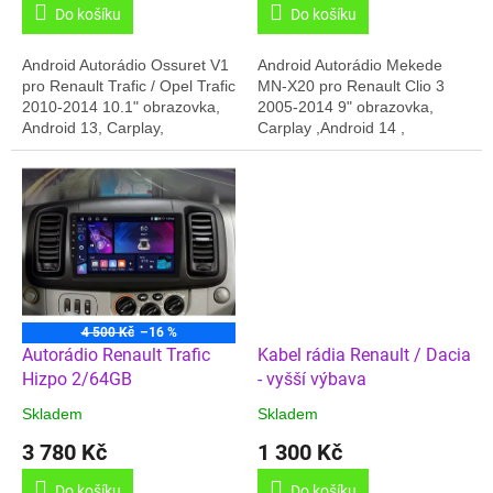
Do košíku
Do košíku
Android Autorádio Ossuret V1
Android Autorádio Mekede
pro Renault Trafic / Opel Trafic
MN-X20 pro Renault Clio 3
2010-2014 10.1" obrazovka,
2005-2014 9" obrazovka,
Android 13, Carplay,
Carplay ,Android 14 ,
2GB/32GB paměť, GPS,
4GB/64GB paměť, GPS,
Český jazyk, Online rádia,
Český jazyk, Online radio, slot
BT,.... Dodáváno...
pro SIM , Handsfree,...
4 500 Kč
–16 %
Autorádio Renault Trafic
Kabel rádia Renault / Dacia
Hizpo 2/64GB
- vyšší výbava
Skladem
Skladem
3 780 Kč
1 300 Kč
Do košíku
Do košíku