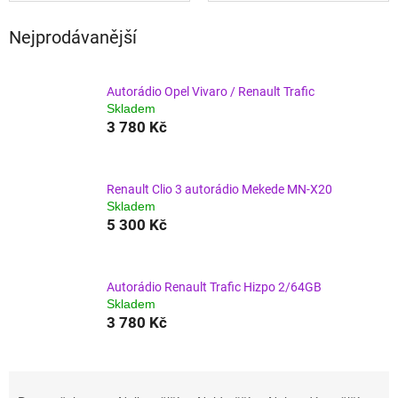
Nejprodávanější
Autorádio Opel Vivaro / Renault Trafic
Skladem
3 780 Kč
Renault Clio 3 autorádio Mekede MN-X20
Skladem
5 300 Kč
Autorádio Renault Trafic Hizpo 2/64GB
Skladem
3 780 Kč
Ř