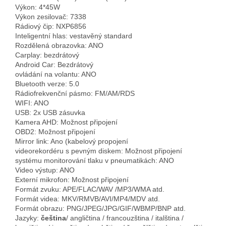
Výkon: 4*45W
Výkon zesilovač: 7338
Rádiový čip: NXP6856
Inteligentní hlas: vestavěný standard
Rozdělená obrazovka: ANO
Carplay: bezdrátový
Android Car: Bezdrátový
ovládání na volantu: ANO
Bluetooth verze: 5.0
Rádiofrekvenční pásmo: FM/AM/RDS
WIFI: ANO
USB: 2x USB zásuvka
Kamera AHD: Možnost připojení
OBD2: Možnost připojení
Mirror link: Ano (kabelový propojení
videorekordéru s pevným diskem: Možnost připojení
systému monitorování tlaku v pneumatikách: ANO
Video výstup: ANO
Externí mikrofon: Možnost připojení
Formát zvuku: APE/FLAC/WAV /MP3/WMA atd.
Formát videa: MKV/RMVB/AVI/MP4/MDV atd.
Formát obrazu: PNG/JPEG/JPG/GIF/WBMP/BNP atd.
Jazyky:
čeština
/ angličtina / francouzština / italština /