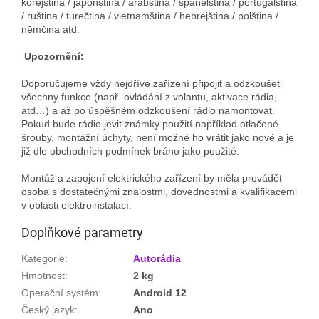
korejština / japonština / arabština / španělština / portugalština
/ ruština / turečtina / vietnamština / hebrejština / polština /
němčina atd.
Upozornění:
Doporučujeme vždy nejdříve zařízení připojit a odzkoušet
všechny funkce (např. ovládání z volantu, aktivace rádia,
atd…) a až po úspěšném odzkoušení rádio namontovat.
Pokud bude rádio jevit známky použití například otlačené
šrouby, montážní úchyty, není možné ho vrátit jako nové a je
již dle obchodních podmínek bráno jako použité.
Montáž a zapojení elektrického zařízení by měla provádět
osoba s dostatečnými znalostmi, dovednostmi a kvalifikacemi
v oblasti elektroinstalací.
Doplňkové parametry
Kategorie
:
Autorádia
Hmotnost
:
2 kg
Operační systém
:
Android 12
Český jazyk
:
Ano