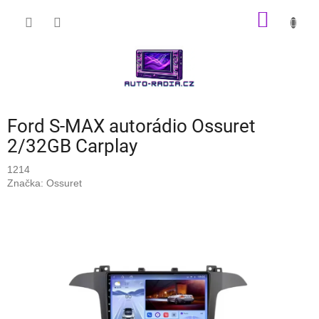
Přejít
NÁKUP
na
obsah
KOŠÍK
Ford S-MAX autorádio Ossuret
2/32GB Carplay
1214
Značka:
Ossuret