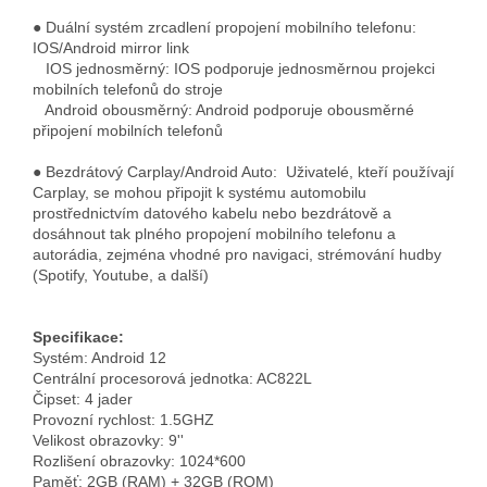
● Duální systém zrcadlení propojení mobilního telefonu:
IOS/Android mirror link
IOS jednosměrný: IOS podporuje jednosměrnou projekci
mobilních telefonů do stroje
Android obousměrný: Android podporuje obousměrné
připojení mobilních telefonů
● Bezdrátový Carplay/Android Auto: Uživatelé, kteří používají
Carplay, se mohou připojit k systému automobilu
prostřednictvím datového kabelu nebo bezdrátově a
dosáhnout tak plného propojení mobilního telefonu a
autorádia, zejména vhodné pro navigaci, strémování hudby
(Spotify, Youtube, a další)
Specifikace:
Systém: Android 12
Centrální procesorová jednotka: AC822L
Čipset: 4 jader
Provozní rychlost: 1.5GHZ
Velikost obrazovky: 9''
Rozlišení obrazovky: 1024*600
Paměť: 2GB (RAM) + 32GB (ROM)