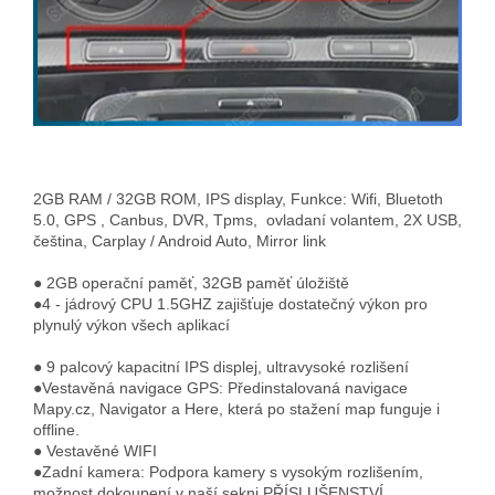
2GB RAM / 32GB ROM, IPS display, Funkce: Wifi, Bluetoth
5.0, GPS , Canbus, DVR, Tpms, ovladaní volantem, 2X USB,
čeština, Carplay / Android Auto, Mirror link
● 2GB operační paměť, 32
GB paměť úložiště
●4 - jádrový CPU 1.5GHZ zajišťuje dostatečný výkon pro
plynulý výkon všech aplikací
● 9 palcový kapacitní IPS displej, ultravysoké rozlišení
●Vestavěná navigace GPS: Předinstalovaná navigace
Mapy.cz, Navigator a Here, která po stažení map funguje i
offline.
● Vestavěné WIFI
●Zadní kamera: Podpora kamery s vysokým rozlišením,
možnost dokoupení v naší sekni PŘÍSLUŠENSTVÍ