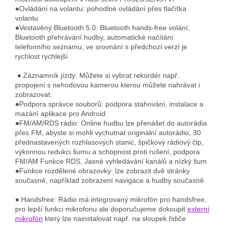
●Ovládání na volantu: pohodlné ovládání přes tlačítka
volantu
●Vestavěný Bluetooth 5.0: Bluetooth hands-free volání,
Bluetooth přehrávání hudby, automatické načítání
telefonního seznamu, ve srovnání s předchozí verzí je
rychlost rychlejší
● Záznamník jízdy
: Můžete si vybrat rekordér např.
propojení s nehodovou kamerou kterou můžete nahrávat i
zobrazovat.
●Podpora správce souborů: podpora stahování, instalace a
mazání aplikace pro Android
●FM/AM/RDS rádio: Online hudbu lze přenášet do autorádia
přes FM, abyste si mohli vychutnat originální autorádio, 30
přednastavených rozhlasových stanic, špičkový rádiový čip,
výkonnou redukci šumu a schopnost proti rušení, podpora
FM/AM Funkce RDS, Jasné vyhledávání kanálů a nízký šum
●Funkce rozdělené obrazovky: lze zobrazit dvě stránky
současně, například zobrazení navigace a hudby současně
● Handsfree: Rádio má integrovaný mikrofón pro handsfree,
pro lepší funkci mikrofonu ale doporučujeme dokoupit
externí
mikrofón
který lze nainstalovat např. na sloupek řidiče