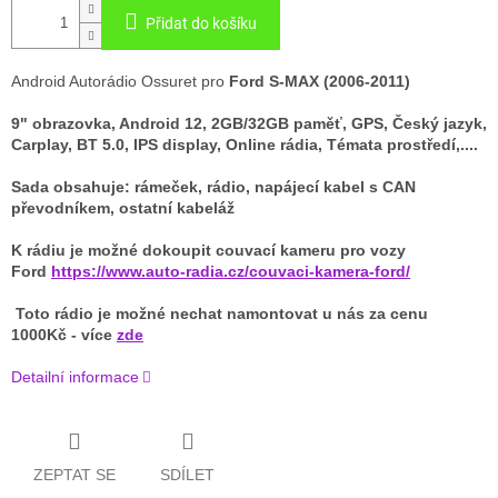
Přidat do košíku
Android Autorádio Ossuret pro
Ford S-MAX (2006-2011)
9" obrazovka, Android 12, 2GB/32GB paměť, GPS, Český jazyk,
Carplay, BT 5.0, IPS display, Online rádia, Témata prostředí,....
Sada obsahuje: rámeček, rádio, napájecí kabel s CAN
převodníkem, ostatní kabeláž
K rádiu je možné dokoupit couvací kameru pro vozy
Ford
https://www.auto-radia.cz/couvaci-kamera-ford/
Toto rádio je možné nechat namontovat u nás za cenu
1000Kč - více
zde
Detailní informace
ZEPTAT SE
SDÍLET