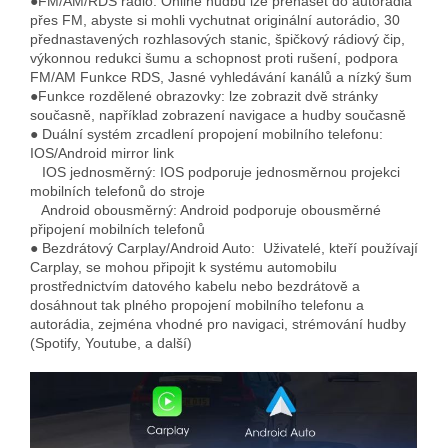
●FM/AM/RDS rádio: Online hudbu lze přenášet do autorádia
přes FM, abyste si mohli vychutnat originální autorádio, 30
přednastavených rozhlasových stanic, špičkový rádiový čip,
výkonnou redukci šumu a schopnost proti rušení, podpora
FM/AM Funkce RDS, Jasné vyhledávání kanálů a nízký šum
●Funkce rozdělené obrazovky: lze zobrazit dvě stránky
současně, například zobrazení navigace a hudby současně
● Duální
systém zrcadlení propojení mobilního telefonu:
IOS/Android mirror link
IOS jednosměrný: IOS podporuje jednosměrnou projekci
mobilních telefonů do stroje
Android obousměrný: Android podporuje obousměrné
připojení mobilních telefonů
● Bezdrátový Carplay/Android Auto: Uživatelé, kteří používají
Carplay, se mohou připojit k systému automobilu
prostřednictvím datového kabelu nebo bezdrátově a
dosáhnout tak plného propojení mobilního telefonu a
autorádia, zejména vhodné pro navigaci, strémování hudby
(Spotify, Youtube, a další)