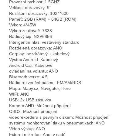
Provozní rychlost: 1.5GHZ
Velikost obrazovky: 9''
Rozlišení obrazovky: 1024*600
Paměť: 2GB (RAM) + 64GB (ROM)
Výkon: 4*45W
Výkon zesilovač: 7338
Rádiový čip: NXP6856
Inteligentní hlas: vestavěný standard
Rozdělená obrazovka: ANO
Carplay: bezdrátový + kabelový
Výstup Android: Kabelový
Android Car: Kabelové
ovládání na volantu: ANO
Bluetooth verze: 4.5
Rádiofrekvenční pásmo: FM/AM/RDS
Mapa: Mapy.cz, Navigator, Here
WIFI: ANO
USB: 2x USB zásuvka
Kamera AHD: Možnost připojení
OBD2: Možnost připojení
videorekordéru s pevným diskem: Možnost připojení
systému monitorování tlaku v pneumatikách: ANO
Video výstup: ANO
Externí mikrofon: Ano, v sadě