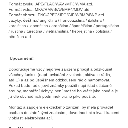
Formát zvuku: APE/FLAC/WAV /MP3/WMA atd.
Formát videa: MKV/RMVB/AVI/MP4/MDV atd.
Formát obrazu: PNG/JPEG/JPG/GIF/WBMP/BNP atd.
Jazyky:
čeština
/ angličtina / francouzština / italština /
korejština / japonština / arabština / španělština / portugalština
/ ruština / turečtina / vietnamština / hebrejština / polština /
němčina atd.
Upozornění:
Doporučujeme vždy nejdříve zařízení připojit a odzkoušet
všechny funkce (např. ovládání z volantu, aktivace rádia,
atd…) a až po úspěšném odzkoušení rádio namontovat.
Pokud bude rádio jevit známky použití například otlačené
šrouby, montážní úchyty, není možné ho vrátit jako nové a je
již dle obchodních podmínek bráno jako použité.
Montáž a zapojení elektrického zařízení by měla provádět
osoba s dostatečnými znalostmi, dovednostmi a kvalifikacemi
v oblasti elektroinstalací.