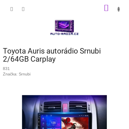
Přejít
NÁKUP
na
obsah
KOŠÍK
Toyota Auris autorádio Srnubi
2/64GB Carplay
831
Značka:
Srnubi