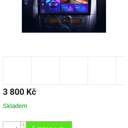
3 800 Kč
Měrná
Skladem
cena: