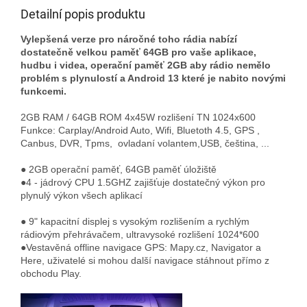
Detailní popis produktu
Vylepšená verze pro náročné toho rádia nabízí
dostatečně velkou paměť 64GB pro vaše aplikace,
hudbu i videa, operační paměť 2GB aby rádio nemělo
problém s plynulostí a Android 13 které je nabito novými
funkcemi.
2GB RAM / 64GB ROM 4x45W rozlišení TN 1024x600
Funkce: Carplay/Android Auto, Wifi, Bluetoth 4.5, GPS ,
Canbus, DVR, Tpms, ovladaní volantem,USB, čeština, ...
● 2GB operační paměť, 64GB paměť úložiště
●4 - jádrový CPU 1.5GHZ zajišťuje dostatečný výkon pro
plynulý výkon všech aplikací
● 9" kapacitní displej s vysokým rozlišením a rychlým
rádiovým přehrávačem, ultravysoké rozlišení 1024*600
●Vestavěná offline navigace GPS: Mapy.cz, Navigator a
Here, uživatelé si mohou další navigace stáhnout přímo z
obchodu Play.