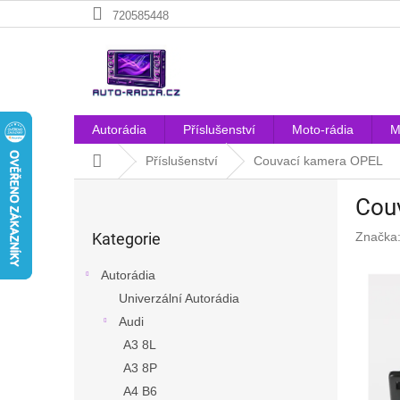
Přejít
720585448
na
obsah
Autorádia
Příslušenství
Moto-rádia
M
Domů
Příslušenství
Couvací kamera OPEL
P
Cou
o
Přeskočit
s
Kategorie
Značka
kategorie
t
r
Autorádia
a
Univerzální Autorádia
n
Audi
n
í
A3 8L
p
A3 8P
a
A4 B6