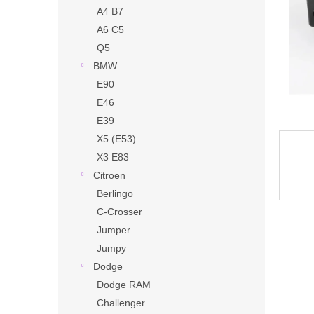
n
A4 B7
e
A6 C5
l
Q5
BMW
E90
E46
E39
X5 (E53)
X3 E83
Citroen
Berlingo
C-Crosser
Jumper
Jumpy
Dodge
Dodge RAM
Challenger