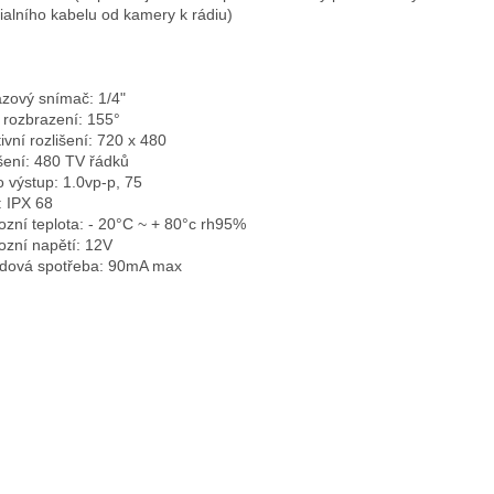
ialního kabelu od kamery k rádiu)
zový snímač: 1/4"
 rozbrazení: 155°
tivní rozlišení: 720 x 480
išení: 480 TV řádků
o výstup: 1.0vp-p, 75
: IPX 68
ozní teplota: - 20°C ~ + 80°c rh95%
ozní napětí: 12V
dová spotřeba: 90mA max