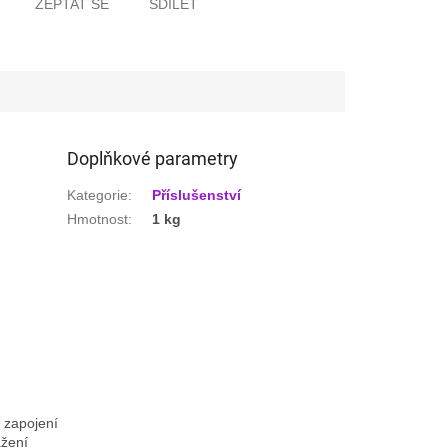
ZEPTAT SE
SDÍLET
Doplňkové parametry
Kategorie
:
Příslušenství
Hmotnost
:
1 kg
 zapojení
ažení