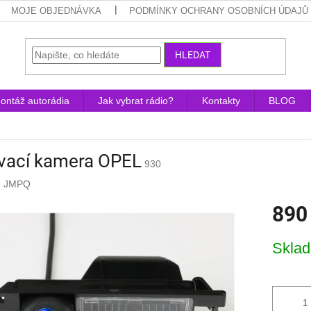
MOJE OBJEDNÁVKA
PODMÍNKY OCHRANY OSOBNÍCH ÚDAJŮ
HLEDAT
ontáž autorádia
Jak vybrat rádio?
Kontakty
BLOG
vací kamera OPEL
930
:
JMPQ
890
Měrná
Skla
cena: