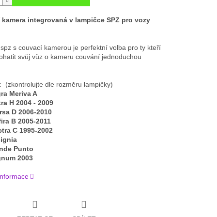
 kamera integrovaná v lampičce SPZ pro vozy
spz s couvací kamerou je perfektní volba pro ty kteří
bohatit svůj vůz o kameru couvání jednoduchou
: (zkontrolujte dle rozměru lampičky)
ra Meriva A
ra H 2004 - 2009
rsa D 2006-2010
ira B 2005-2011
ctra C 1995-2002
ignia
ande Punto
gnum 2003
 informace