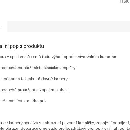
TISK
s
ailní popis produktu
ra v spz lampičce má řadu výhod oproti univerzálním kamerám:
dnoduchá montáž místo klasické lampičky
ní nápadná tak jako přídavné kamery
dnoduché protažení a zapojení kabelu
bré umístění zorného pole
alace kamery spočívá s nahrazení původní lampičky, zapojení napájení,
álu obrazu (doporučujeme sadu pro bezdrátový přenos který nahradí t