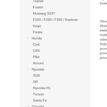
Transit
koax
Fusion
Mustang S197
F150 / F250 / F350 / Explorer
Obra
Úhel
Kuga
efek
Fiesta
rozl
Honda
vide
třídy
Civic
prov
CRV
prov
Pilot
prou
Accord
Hyundai
IX20
I30
Hyundai H1
Tucson
Santa Fe
Chrysler