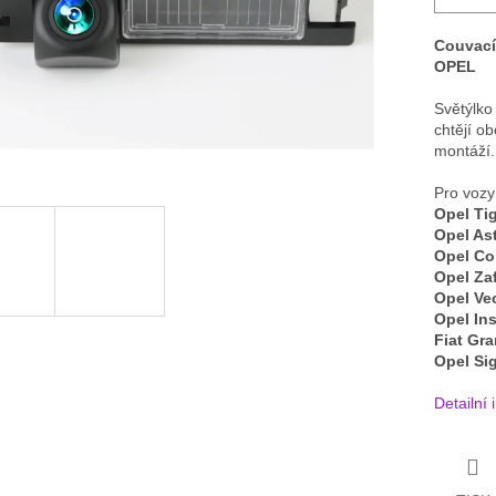
Couvací
OPEL
Světýlko 
chtějí o
montáží.
Pro vozy
Opel Tig
Opel Ast
Opel Co
Opel Zaf
Opel Ve
Opel Ins
Fiat Gr
Opel Si
Detailní