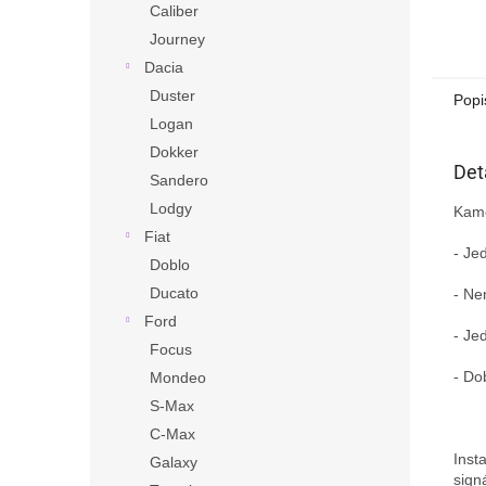
Caliber
Journey
Dacia
Duster
Popi
Logan
Dokker
Det
Sandero
Lodgy
Kame
Fiat
- Je
Doblo
Ducato
- Ne
Ford
- Je
Focus
- Do
Mondeo
S-Max
C-Max
Inst
Galaxy
sign