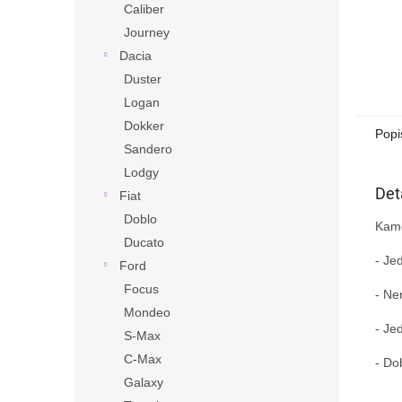
Caliber
Journey
Dacia
Duster
Logan
Dokker
Popi
Sandero
Lodgy
Det
Fiat
Doblo
Kame
Ducato
- Je
Ford
Focus
- Ne
Mondeo
- Je
S-Max
C-Max
- Do
Galaxy