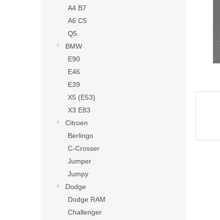
n
A4 B7
e
A6 C5
l
Q5
BMW
E90
E46
E39
X5 (E53)
X3 E83
Citroen
Berlingo
C-Crosser
Jumper
Jumpy
Dodge
Dodge RAM
Challenger