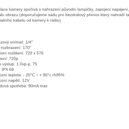
alace kamery spočívá s nahrazení původní lampičky, zapojení napájení,
álu obrazu (doporučujeme sadu pro bezdrátový přenos který nahradí t
ialního kabelu od kamery k rádiu)
zový snímač: 1/4"
 rozbrazení: 170°
tivní rozlišení: 720 x 576
išení: 720p
o výstup: 1.0vp-p, 75
: IPX 68
ozní teplota: - 20°C ~ + 80°c rh95%
ozní napětí: 12V
dová spotřeba: 90mA max