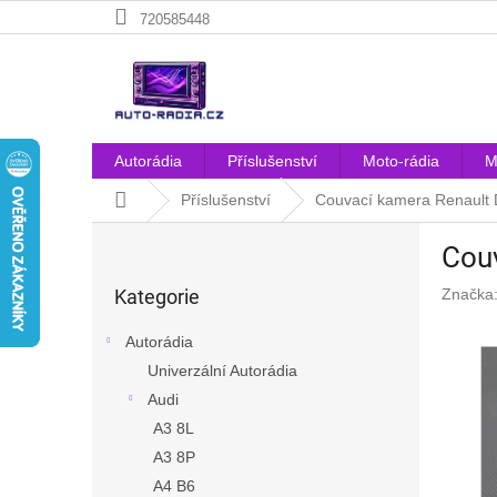
Přejít
720585448
na
obsah
Autorádia
Příslušenství
Moto-rádia
M
Domů
Příslušenství
Couvací kamera Renault 
P
Couv
o
Přeskočit
s
Kategorie
Značka
kategorie
t
r
Autorádia
a
Univerzální Autorádia
n
Audi
n
í
A3 8L
p
A3 8P
a
A4 B6