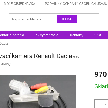
MOJE OBJEDNÁVKA
PODMÍNKY OCHRANY OSOBNÍCH ÚDAJŮ
HLEDAT
ontáž autorádia
Jak vybrat rádio?
Kontakty
BLOG
Dacia
ací kamera Renault Dacia
995
:
JMPQ
970
Měrná
Skla
cena: