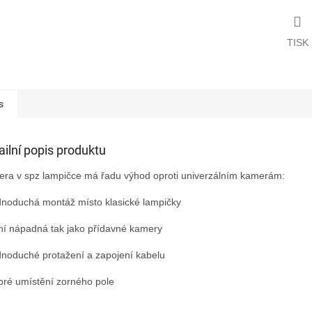
TISK
s
ailní popis produktu
ra v spz lampičce má řadu výhod oproti univerzálním kamerám:
dnoduchá montáž místo klasické lampičky
ní nápadná tak jako přídavné kamery
dnoduché protažení a zapojení kabelu
bré umístění zorného pole