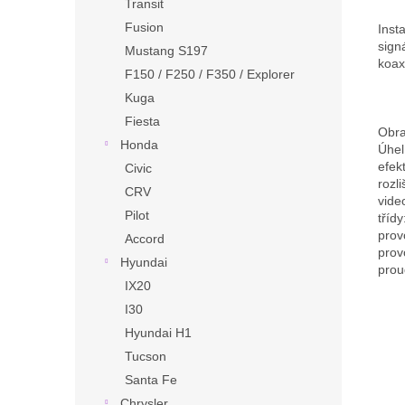
Transit
Fusion
Inst
sign
Mustang S197
koax
F150 / F250 / F350 / Explorer
Kuga
Fiesta
Obra
Honda
Úhel
efek
Civic
rozl
CRV
vide
Pilot
třídy
prov
Accord
prov
Hyundai
prou
IX20
I30
Hyundai H1
Tucson
Santa Fe
Chrysler