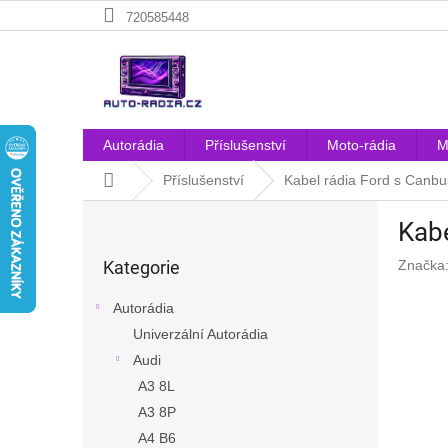
Přejít
720585448
na
obsah
Autorádia
Příslušenství
Moto-rádia
M
Domů
Příslušenství
Kabel rádia Ford s Canbu
P
Kabe
o
Přeskočit
s
Kategorie
Značka
kategorie
t
r
Autorádia
a
Univerzální Autorádia
n
Audi
n
í
A3 8L
p
A3 8P
a
A4 B6