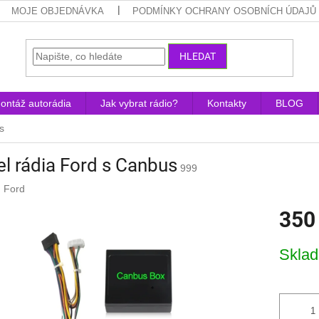
MOJE OBJEDNÁVKA
PODMÍNKY OCHRANY OSOBNÍCH ÚDAJŮ
HLEDAT
ontáž autorádia
Jak vybrat rádio?
Kontakty
BLOG
s
l rádia Ford s Canbus
999
:
Ford
350
Měrná
Skla
cena: