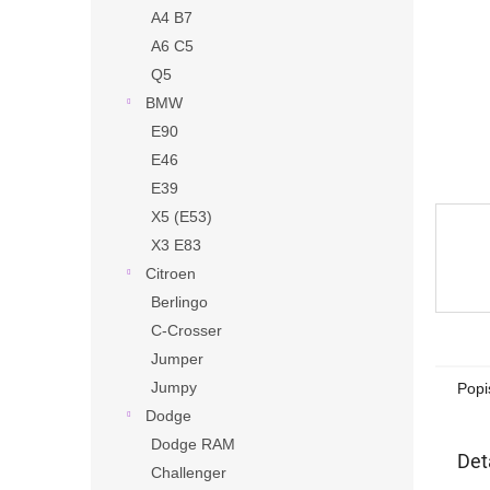
n
A4 B7
e
A6 C5
l
Q5
BMW
E90
E46
E39
X5 (E53)
X3 E83
Citroen
Berlingo
C-Crosser
Jumper
Jumpy
Popi
Dodge
Dodge RAM
Det
Challenger