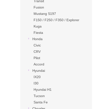
Transit
Fusion
Mustang S197
F150 / F250 / F350 / Explorer
Kuga
Fiesta
Honda
Civic
CRV
Pilot
Accord
Hyundai
IX20
I30
Hyundai H1
Tucson
Santa Fe
Chrysler