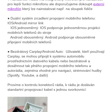
pro lepší funkci mikrofonu ale doporučujeme dokoupit
externí
mikrofón
který lze nainstalovat např. na sloupek řidiče
● Duální systém zrcadlení propojení mobilního telefonu:
IOS/Android mirror link
IOS jednosměrný: IOS podporuje jednosměrnou projekci
mobilních telefonů do stroje
Android obousměrný: Android podporuje obousměrné
připojení mobilních telefonů
● Bezdrátový Carplay/Android Auto: Uživatelé, kteří používají
Carplay, se mohou připojit k systému automobilu
prostřednictvím datového kabelu nebo bezdrátově a
dosáhnout tak plného propojení mobilního telefonu a
autorádia, zejména vhodné pro navigaci, strémování hudby
(Spotify, Youtube, a další)
Prosíme o kontrolu konektorů rádia, k rádiu je dodáván
standartní propojovací kabel s jednou svorkovnicí: