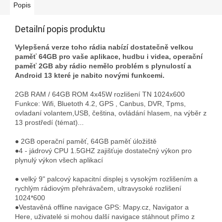
Popis
Detailní popis produktu
Vylepšená verze toho rádia nabízí dostatečně velkou
paměť 64GB pro vaše aplikace, hudbu i videa, operační
paměť 2GB aby rádio nemělo problém s plynulostí a
Android 13 které je nabito novými funkcemi.
2GB RAM / 64GB ROM 4x45W rozlišení TN 1024x600
Funkce: Wifi, Bluetoth 4.2, GPS , Canbus, DVR, Tpms,
ovladaní volantem,USB, čeština, ovládání hlasem, na výběr z
13 prostředí (témat)...
● 2GB operační paměť, 64GB paměť úložiště
●4 - jádrový CPU 1.5GHZ zajišťuje dostatečný výkon pro
plynulý výkon všech aplikací
● velký 9" palcový kapacitní displej s vysokým rozlišením a
rychlým rádiovým přehrávačem, ultravysoké rozlišení
1024*600
●Vestavěná offline navigace GPS: Mapy.cz, Navigator a
Here, uživatelé si mohou další navigace stáhnout přímo z