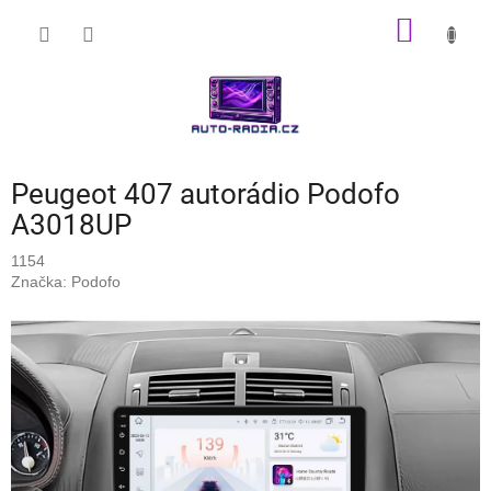
Přejít
NÁKUP
na
obsah
KOŠÍK
Peugeot 407 autorádio Podofo
A3018UP
1154
Značka:
Podofo