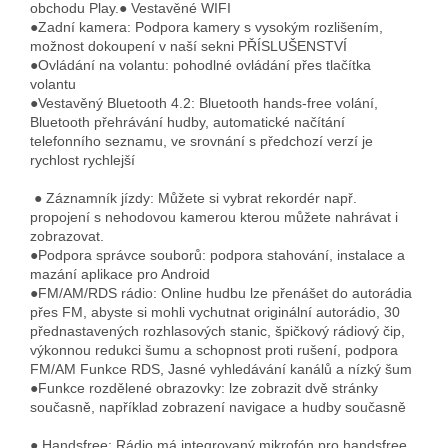
obchodu Play.● Vestavěné WIFI
●Zadní kamera: Podpora kamery s vysokým rozlišením,
možnost dokoupení v naší sekni PŘÍSLUŠENSTVÍ
●Ovládání na volantu: pohodlné ovládání přes tlačítka
volantu
●Vestavěný Bluetooth 4.2: Bluetooth hands-free volání,
Bluetooth přehrávání hudby, automatické načítání
telefonního seznamu, ve srovnání s předchozí verzí je
rychlost rychlejší
● Záznamník jízdy
: Můžete si vybrat rekordér např.
propojení s nehodovou kamerou kterou můžete nahrávat i
zobrazovat.
●Podpora správce souborů: podpora stahování, instalace a
mazání aplikace pro Android
●FM/AM/RDS rádio: Online hudbu lze přenášet do autorádia
přes FM, abyste si mohli vychutnat originální autorádio, 30
přednastavených rozhlasových stanic, špičkový rádiový čip,
výkonnou redukci šumu a schopnost proti rušení, podpora
FM/AM Funkce RDS, Jasné vyhledávání kanálů a nízký šum
●Funkce rozdělené obrazovky: lze zobrazit dvě stránky
současně, například zobrazení navigace a hudby současně
● Handsfree: Rádio má integrovaný mikrofón pro handsfree,