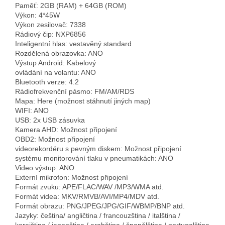
Paměť: 2GB (RAM) + 64GB (ROM)
Výkon: 4*45W
Výkon zesilovač: 7338
Rádiový čip: NXP6856
Inteligentní hlas: vestavěný standard
Rozdělená obrazovka: ANO
Výstup Android: Kabelový
ovládání na volantu: ANO
Bluetooth verze: 4.2
Rádiofrekvenční pásmo: FM/AM/RDS
Mapa: Here (možnost stáhnutí jiných map)
WIFI: ANO
USB: 2x USB zásuvka
Kamera AHD: Možnost připojení
OBD2: Možnost připojení
videorekordéru s pevným diskem: Možnost připojení
systému monitorování tlaku v pneumatikách: ANO
Video výstup: ANO
Externí mikrofon: Možnost připojení
Formát zvuku: APE/FLAC/WAV /MP3/WMA atd.
Formát videa: MKV/RMVB/AVI/MP4/MDV atd.
Formát obrazu: PNG/JPEG/JPG/GIF/WBMP/BNP atd.
Jazyky: čeština/ angličtina / francouzština / italština /
korejština / japonština / arabština / španělština / portugalština