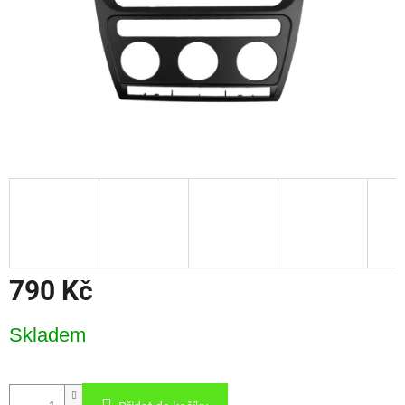
790 Kč
Měrná
Skladem
cena: