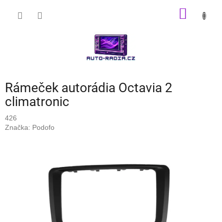
Přejít
NÁKUP
na
obsah
KOŠÍK
Rámeček autorádia Octavia 2
climatronic
426
Značka:
Podofo