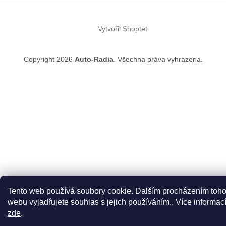
Z
á
Vytvořil Shoptet
p
a
t
Copyright 2026
Auto-Radia
. Všechna práva vyhrazena.
í
Tento web používá soubory cookie. Dalším procházením toho
webu vyjadřujete souhlas s jejich používáním.. Více informac
zde
.