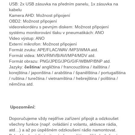
USB: 2x USB zásuvka na předním panelu, 1x zásuvka na
kabelu
Kamera AHD: Možnost připojení
OBD2: Možnost připojení
videorekordéru s pevným diskem: Možnost připojení
systému monitorování tlaku v pneumatikách: ANO
Video výstup: ANO
Externí mikrofon: Možnost připojení
Formát zvuku: APE/FLAC/WAV /MP3/WMA atd.
Formát videa: MKV/RMVB/AVI/MP4/MDV atd.
Formát obrazu: PNG/JPEG/JPG/GIF/WBMP/BNP atd.
Jazyky:
čeština
/ angličtina / francouzština / italština /
korejština / japonština / arabština / španělština / portugalština
/ ruština / turečtina / vietnamština / hebrejština / polština /
němčina atd.
Upozornění:
Doporučujeme vždy nejdříve zařízení připojit a odzkoušet
všechny funkce (např. ovládání z volantu, aktivace rádia,
atd…) a až po úspěšném odzkoušení rádio namontovat.