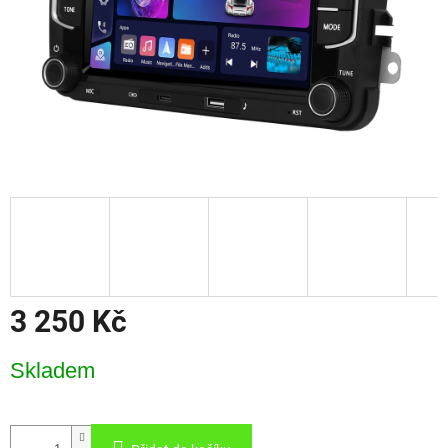
3 250 Kč
Měrná
Skladem
cena: