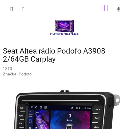
Přejít
NÁKUP
na
obsah
KOŠÍK
Seat Altea rádio Podofo A3908
2/64GB Carplay
1313
Značka:
Podofo