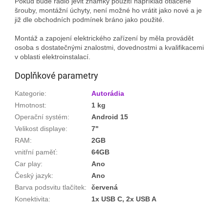
Pokud bude rádio jevit známky použití například otlačené
šrouby, montážní úchyty, není možné ho vrátit jako nové a je
již dle obchodních podmínek bráno jako použité.
Montáž a zapojení elektrického zařízení by měla provádět
osoba s dostatečnými znalostmi, dovednostmi a kvalifikacemi
v oblasti elektroinstalací.
Doplňkové parametry
Kategorie
:
Autorádia
Hmotnost
:
1 kg
Operační systém
:
Android 15
Velikost displaye
:
7"
RAM
:
2GB
vnitřní paměť
:
64GB
Car play
:
Ano
Český jazyk
:
Ano
Barva podsvitu tlačítek
:
červená
Konektivita
:
1x USB C, 2x USB A