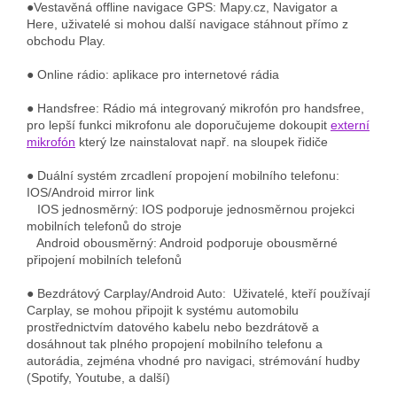
●Vestavěná offline navigace GPS: Mapy.cz, Navigator a
Here, uživatelé si mohou další navigace stáhnout přímo z
obchodu Play.
● Online rádio: aplikace pro internetové rádia
● Handsfree: Rádio má integrovaný mikrofón pro handsfree,
pro lepší funkci mikrofonu ale doporučujeme dokoupit
externí
mikrofón
který lze nainstalovat např. na sloupek řidiče
● Duální systém zrcadlení propojení mobilního telefonu:
IOS/Android mirror link
IOS jednosměrný: IOS podporuje jednosměrnou projekci
mobilních telefonů do stroje
Android obousměrný: Android podporuje obousměrné
připojení mobilních telefonů
● Bezdrátový Carplay/Android Auto: Uživatelé, kteří používají
Carplay, se mohou připojit k systému automobilu
prostřednictvím datového kabelu nebo bezdrátově a
dosáhnout tak plného propojení mobilního telefonu a
autorádia, zejména vhodné pro navigaci, strémování hudby
(Spotify, Youtube, a další)