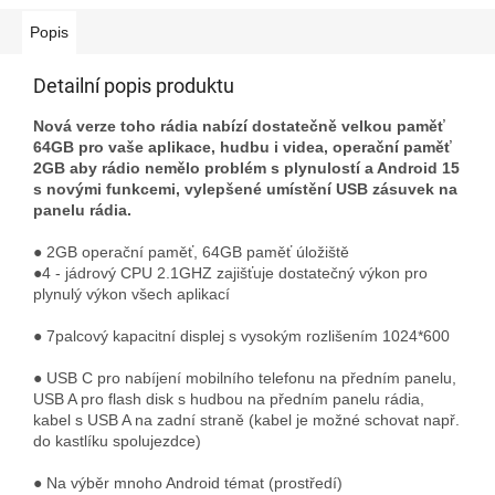
Popis
Detailní popis produktu
Nová verze toho rádia nabízí dostatečně velkou paměť
64GB pro vaše aplikace, hudbu i videa, operační paměť
2GB aby rádio nemělo problém s plynulostí a Android 15
s novými funkcemi, vylepšené umístění USB zásuvek na
panelu rádia.
● 2GB operační paměť, 64GB paměť úložiště
●4 - jádrový CPU 2.1GHZ zajišťuje dostatečný výkon pro
plynulý výkon všech aplikací
● 7palcový kapacitní displej s vysokým rozlišením 1024*600
● USB C pro nabíjení mobilního telefonu na předním panelu,
USB A pro flash disk s hudbou na předním panelu rádia,
kabel s USB A na zadní straně (kabel je možné schovat např.
do kastlíku spolujezdce)
● Na výběr mnoho Android témat (prostředí)