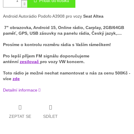
Přidat do košíku
Android Autorádio Podofo A3908 pro
vozy
Seat Altea
7" obrazovka, Android 15, Online rádio, Carplay, 2GB/64GB
paměť, GPS, USB zásuvky na panelu rádia, Český jazyk,....
Prosíme o kontrolu rozměru rádia s Vaším rámečkem!
Pro lepší příjem FM signálu doporučujeme
anténní
zesilovač
pro vozy VW koncern.
Toto rádio je možné nechat namontovat u nás za cenu 500Kč -
více
zde
Detailní informace
ZEPTAT SE
SDÍLET