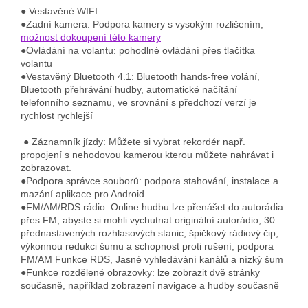
● Vestavěné WIFI
●Zadní kamera: Podpora kamery s vysokým rozlišením,
možnost dokoupení této kamery
●Ovládání na volantu: pohodlné ovládání přes tlačítka
volantu
●Vestavěný Bluetooth 4.1: Bluetooth hands-free volání,
Bluetooth přehrávání hudby, automatické načítání
telefonního seznamu, ve srovnání s předchozí verzí je
rychlost rychlejší
● Záznamník jízdy: Můžete si vybrat rekordér např.
propojení s nehodovou kamerou kterou můžete nahrávat i
zobrazovat.
●Podpora správce souborů: podpora stahování, instalace a
mazání aplikace pro Android
●FM/AM/RDS rádio: Online hudbu lze přenášet do autorádia
přes FM, abyste si mohli vychutnat originální autorádio, 30
přednastavených rozhlasových stanic, špičkový rádiový čip,
výkonnou redukci šumu a schopnost proti rušení, podpora
FM/AM Funkce RDS, Jasné vyhledávání kanálů a nízký šum
●Funkce rozdělené obrazovky: lze zobrazit dvě stránky
současně, například zobrazení navigace a hudby současně