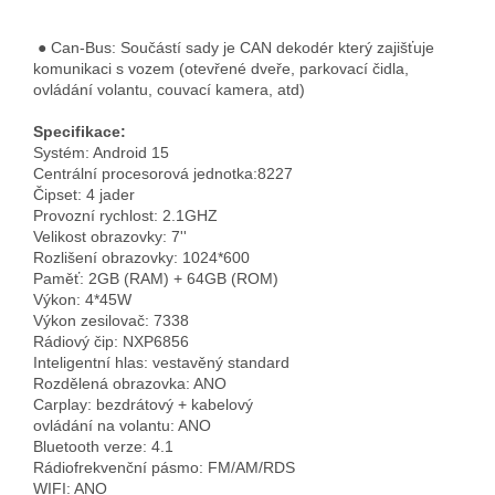
● Can-Bus: Součástí sady je CAN dekodér který zajišťuje
komunikaci s vozem (otevřené dveře, parkovací čidla,
ovládání volantu, couvací kamera, atd)
Specifikace:
Systém: Android 15
Centrální procesorová jednotka:8227
Čipset: 4 jader
Provozní rychlost: 2.1GHZ
Velikost obrazovky: 7''
Rozlišení obrazovky: 1024*600
Paměť: 2GB (RAM) + 64GB (ROM)
Výkon: 4*45W
Výkon zesilovač: 7338
Rádiový čip: NXP6856
Inteligentní hlas: vestavěný standard
Rozdělená obrazovka: ANO
Carplay: bezdrátový + kabelový
ovládání na volantu: ANO
Bluetooth verze: 4.1
Rádiofrekvenční pásmo: FM/AM/RDS
WIFI: ANO