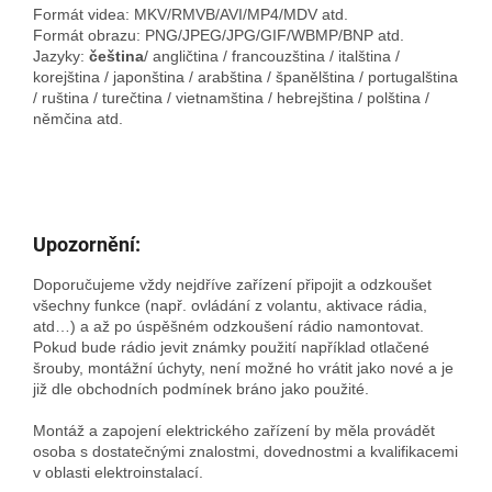
Formát videa: MKV/RMVB/AVI/MP4/MDV atd.
Formát obrazu: PNG/JPEG/JPG/GIF/WBMP/BNP atd.
Jazyky:
čeština
/ angličtina / francouzština / italština /
korejština / japonština / arabština / španělština / portugalština
/ ruština / turečtina / vietnamština / hebrejština / polština /
němčina atd.
Upozornění:
Doporučujeme vždy nejdříve zařízení připojit a odzkoušet
všechny funkce (např. ovládání z volantu, aktivace rádia,
atd…) a až po úspěšném odzkoušení rádio namontovat.
Pokud bude rádio jevit známky použití například otlačené
šrouby, montážní úchyty, není možné ho vrátit jako nové a je
již dle obchodních podmínek bráno jako použité.
Montáž a zapojení elektrického zařízení by měla provádět
osoba s dostatečnými znalostmi, dovednostmi a kvalifikacemi
v oblasti elektroinstalací.