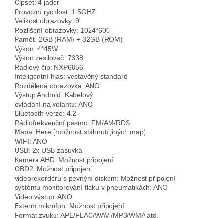
Čipset: 4 jader
Provozní rychlost: 1.5GHZ
Velikost obrazovky: 9'
Rozlišení obrazovky: 1024*600
Paměť: 2GB (RAM) + 32GB (ROM)
Výkon: 4*45W
Výkon zesilovač: 7338
Rádiový čip: NXP6856
Inteligentní hlas: vestavěný standard
Rozdělená obrazovka: ANO
Výstup Android: Kabelový
ovládání na volantu: ANO
Bluetooth verze: 4.2
Rádiofrekvenční pásmo: FM/AM/RDS
Mapa: Here (možnost stáhnutí jiných map)
WIFI: ANO
USB: 2x USB zásuvka
Kamera AHD: Možnost připojení
OBD2: Možnost připojení
videorekordéru s pevným diskem: Možnost připojení
systému monitorování tlaku v pneumatikách: ANO
Video výstup: ANO
Externí mikrofon: Možnost připojení
Formát zvuku: APE/FLAC/WAV /MP3/WMA atd.