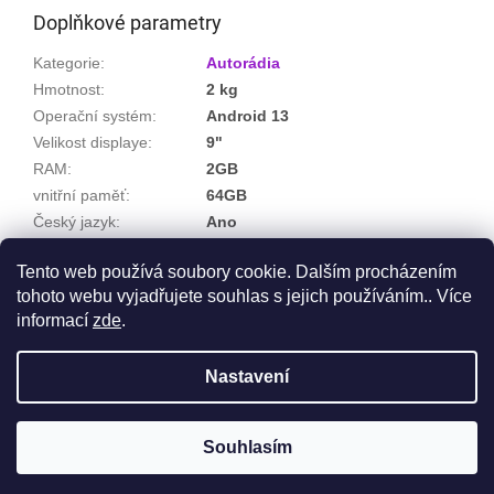
Doplňkové parametry
Kategorie
:
Autorádia
Hmotnost
:
2 kg
Operační systém
:
Android 13
Velikost displaye
:
9"
RAM
:
2GB
vnitřní paměť
:
64GB
Český jazyk
:
Ano
Carplay
:
Ano
Tento web používá soubory cookie. Dalším procházením
Barva podsvitu tlačítek
:
bílá
tohoto webu vyjadřujete souhlas s jejich používáním.. Více
informací
zde
.
Z
á
Nastavení
Vytvořil Shoptet
p
a
t
Souhlasím
Copyright 2026
Auto-Radia
. Všechna práva vyhrazena.
í