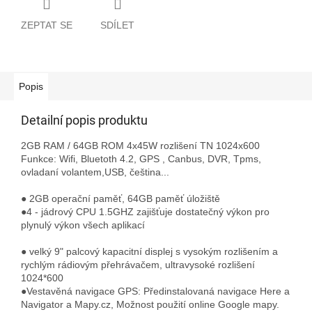
ZEPTAT SE
SDÍLET
Popis
Detailní popis produktu
2GB RAM / 64GB ROM 4x45W rozlišení TN 1024x600
Funkce: Wifi, Bluetoth 4.2, GPS , Canbus, DVR, Tpms,
ovladaní volantem,USB, čeština...
● 2GB operační paměť, 64
GB paměť úložiště
●4 - jádrový CPU 1.5GHZ zajišťuje dostatečný výkon pro
plynulý výkon všech aplikací
● velký 9" palcový kapacitní displej s vysokým rozlišením a
rychlým rádiovým přehrávačem, ultravysoké rozlišení
1024*600
●Vestavěná navigace GPS: Předinstalovaná navigace Here a
Navigator a Mapy.cz,
Možnost použití online Google mapy.