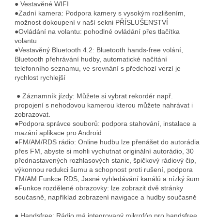
● Vestavěné WIFI
●Zadní kamera: Podpora kamery s vysokým rozlišením,
možnost dokoupení v naší sekni PŘÍSLUŠENSTVÍ
●Ovládání na volantu: pohodlné ovládání přes tlačítka
volantu
●Vestavěný Bluetooth 4.2: Bluetooth hands-free volání,
Bluetooth přehrávání hudby, automatické načítání
telefonního seznamu, ve srovnání s předchozí verzí je
rychlost rychlejší
● Záznamník jízdy
: Můžete si vybrat rekordér např.
propojení s nehodovou kamerou kterou můžete nahrávat i
zobrazovat.
●Podpora správce souborů: podpora stahování, instalace a
mazání aplikace pro Android
●FM/AM/RDS rádio: Online hudbu lze přenášet do autorádia
přes FM, abyste si mohli vychutnat originální autorádio, 30
přednastavených rozhlasových stanic, špičkový rádiový čip,
výkonnou redukci šumu a schopnost proti rušení, podpora
FM/AM Funkce RDS, Jasné vyhledávání kanálů a nízký šum
●Funkce rozdělené obrazovky: lze zobrazit dvě stránky
současně, například zobrazení navigace a hudby současně
● Handsfree: Rádio má integrovaný mikrofón pro handsfree,