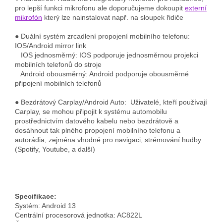
pro lepší funkci mikrofonu ale doporučujeme dokoupit
externí
mikrofón
který lze nainstalovat např. na sloupek řidiče
● Duální systém zrcadlení propojení mobilního telefonu:
IOS/Android mirror link
IOS jednosměrný: IOS podporuje jednosměrnou projekci
mobilních telefonů do stroje
Android obousměrný: Android podporuje obousměrné
připojení mobilních telefonů
● Bezdrátový Carplay/Android Auto: Uživatelé, kteří používají
Carplay, se mohou připojit k systému automobilu
prostřednictvím datového kabelu nebo bezdrátově a
dosáhnout tak plného propojení mobilního telefonu a
autorádia, zejména vhodné pro navigaci, strémování hudby
(Spotify, Youtube, a další)
Specifikace:
Systém: Android 13
Centrální procesorová jednotka: AC822L