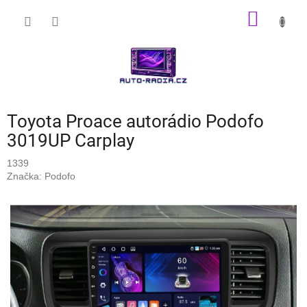
Přejít
NÁKUP
na
obsah
KOŠÍK
Toyota Proace autorádio Podofo
3019UP Carplay
1339
Značka:
Podofo