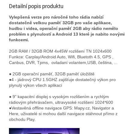
Detailní popis produktu
Vylepšená verze pro náročné toho rádia nabízí
dostatečně velkou paměť 32GB pro vaše aplikace,
hudbu i videa, operační paměť 2GB aby rádio nemělo
problém s plynulostí a Android 13 které je nabito novými
funkcemi.
2GB RAM / 32GB ROM 4x45W rozlišení TN 1024x600
Funkce: Carplay/Android Auto, Wifi, Bluetoth 4.5, GPS ,
Canbus, DVR, Tpms, ovladaní volantem,USB, čeština, ...
● 2GB operační paměť, 32GB paměť úložiště
●4 - jádrový CPU 1.5GHZ zajišťuje dostatečný výkon pro
plynulý výkon všech aplikací
● 9" kapacitní displej s vysokým rozlišením a rychlým
rádiovým přehrávačem, ultravysoké rozlišení 1024*600
●Vestavěná offline navigace GPS: Mapy.cz, Navigator a
Here, uživatelé si mohou další navigace stáhnout přímo z
obchodu Play.