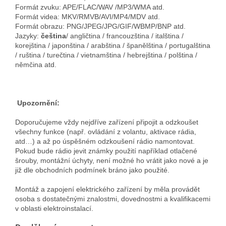
Formát zvuku: APE/FLAC/WAV /MP3/WMA atd.
Formát videa: MKV/RMVB/AVI/MP4/MDV atd.
Formát obrazu: PNG/JPEG/JPG/GIF/WBMP/BNP atd.
Jazyky:
čeština
/ angličtina / francouzština / italština /
korejština / japonština / arabština / španělština / portugalština
/ ruština / turečtina / vietnamština / hebrejština / polština /
němčina atd.
Upozornění:
Doporučujeme vždy nejdříve zařízení připojit a odzkoušet
všechny funkce (např. ovládání z volantu, aktivace rádia,
atd…) a až po úspěšném odzkoušení rádio namontovat.
Pokud bude rádio jevit známky použití například otlačené
šrouby, montážní úchyty, není možné ho vrátit jako nové a je
již dle obchodních podmínek bráno jako použité.
Montáž a zapojení elektrického zařízení by měla provádět
osoba s dostatečnými znalostmi, dovednostmi a kvalifikacemi
v oblasti elektroinstalací.