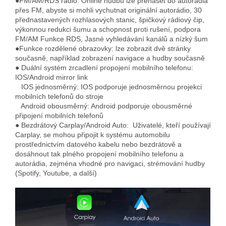
●FM/AM/RDS rádio: Online hudbu lze přenášet do autorádia
přes FM, abyste si mohli vychutnat originální autorádio, 30
přednastavených rozhlasových stanic, špičkový rádiový čip,
výkonnou redukci šumu a schopnost proti rušení, podpora
FM/AM Funkce RDS, Jasné vyhledávání kanálů a nízký šum
●Funkce rozdělené obrazovky: lze zobrazit dvě stránky
současně, například zobrazení navigace a hudby současně
● Duální
systém zrcadlení propojení mobilního telefonu:
IOS/Android mirror link
IOS jednosměrný: IOS podporuje jednosměrnou projekci
mobilních telefonů do stroje
Android obousměrný: Android podporuje obousměrné
připojení mobilních telefonů
● Bezdrátový Carplay/Android Auto: Uživatelé, kteří používají
Carplay, se mohou připojit k systému automobilu
prostřednictvím datového kabelu nebo bezdrátově a
dosáhnout tak plného propojení mobilního telefonu a
autorádia, zejména vhodné pro navigaci, strémování hudby
(Spotify, Youtube, a další)