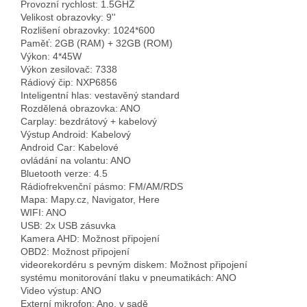
Provozní rychlost: 1.5GHZ
Velikost obrazovky: 9''
Rozlišení obrazovky: 1024*600
Paměť: 2GB (RAM) + 32GB (ROM)
Výkon: 4*45W
Výkon zesilovač: 7338
Rádiový čip: NXP6856
Inteligentní hlas: vestavěný standard
Rozdělená obrazovka: ANO
Carplay: bezdrátový + kabelový
Výstup Android: Kabelový
Android Car: Kabelové
ovládání na volantu: ANO
Bluetooth verze: 4.5
Rádiofrekvenční pásmo: FM/AM/RDS
Mapa: Mapy.cz, Navigator, Here
WIFI: ANO
USB: 2x USB zásuvka
Kamera AHD: Možnost připojení
OBD2: Možnost připojení
videorekordéru s pevným diskem: Možnost připojení
systému monitorování tlaku v pneumatikách: ANO
Video výstup: ANO
Externí mikrofon: Ano, v sadě