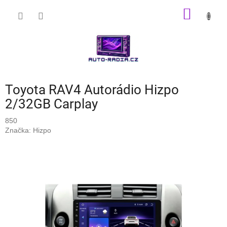
Přejít
NÁKUP
na
obsah
KOŠÍK
Toyota RAV4 Autorádio Hizpo
2/32GB Carplay
850
Značka:
Hizpo