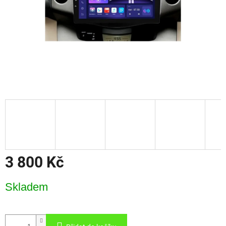
3 800 Kč
Měrná
Skladem
cena: