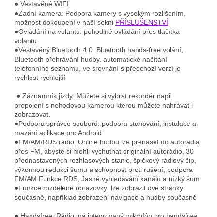
● Vestavěné WIFI
●Zadní kamera: Podpora kamery s vysokým rozlišením,
možnost dokoupení v naší sekni
PŘÍSLUŠENSTVÍ
●Ovládání na volantu: pohodlné ovládání přes tlačítka
volantu
●Vestavěný Bluetooth 4.0: Bluetooth hands-free volání,
Bluetooth přehrávání hudby, automatické načítání
telefonního seznamu, ve srovnání s předchozí verzí je
rychlost rychlejší
● Záznamník jízdy: Můžete si vybrat rekordér např.
propojení s nehodovou kamerou kterou můžete nahrávat i
zobrazovat.
●Podpora správce souborů: podpora stahování, instalace a
mazání aplikace pro Android
●FM/AM/RDS rádio: Online hudbu lze přenášet do autorádia
přes FM, abyste si mohli vychutnat originální autorádio, 30
přednastavených rozhlasových stanic, špičkový rádiový čip,
výkonnou redukci šumu a schopnost proti rušení, podpora
FM/AM Funkce RDS, Jasné vyhledávání kanálů a nízký šum
●Funkce rozdělené obrazovky: lze zobrazit dvě stránky
současně, například zobrazení navigace a hudby současně
● Handsfree: Rádio má integrovaný mikrofón pro handsfree,