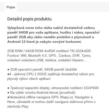
Popis
Detailní popis produktu
Vylepšená verze toho rádia nabízí dostatečně velkou
paměť 64GB pro vaše aplikace, hudbu i videa, operační
paměť 2GB aby rádio nemělo problém s plynulostí a
Android 13 které je nabyto novými funkcemi.
2GB RAM / 64GB ROM 4x45W rozlišení TN 1024x600
Funkce: Wifi, Bluetoth 4.0, GPS , Canbus, DVR, Tpms,
ovladaní volantem,USB, čeština, ovládání hlasem...
● 2GB operační paměť, 64GB paměť úložiště
●4 - jádrový CPU 1.5GHZ zajišťuje dostatečný výkon pro
plynulý výkon všech aplikací
● 7palcový kapacitní displej, ultravysoké rozlišení 1024*600
● Na výběr mnoho Android témat (prostředí)
●Vestavěná offline navigace GPS: Mapy.cz, Navigator a
Here, uživatelé si mohou další navigace stáhnout přímo z
obchodu Play.