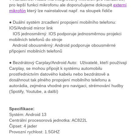
pro lepší funkci mikrofonu ale doporučujeme dokoupit
externí
mikrofón
který lze nainstalovat např. na sloupek řidiče
● Duální systém zrcadlení propojení mobilního telefonu:
IOS/Android mirror link
IOS jednosměrný: IOS podporuje jednosměrnou projekci
mobilních telefonů do stroje
Android obousměrný: Android podporuje obousměrné
připojení mobilních telefonů
● Bezdrátový Carplay/Android Auto: Uživatelé, kteří používají
Carplay, se mohou připojit k systému automobilu
prostřednictvím datového kabelu nebo bezdrátově a
dosáhnout tak plného propojení mobilního telefonu a
autorádia, zejména vhodné pro navigaci, strémování hudby
(Spotify, Youtube, a další)
Specifikace:
Systém: Android 13
Centrální procesorová jednotka: AC822L
Čipset: 4 jader
Provozní rychlost: 1.5GHZ