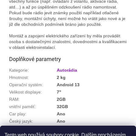
všechny funkce (např. ovládání z volantu, aktivace rádia,
atd…) a až po úspěšném odzkoušení rádio namontovat.
Pokud bude rádio jevit známky použití například otlačené
šrouby, montážní úchyty, není možné ho vrátit jako nové a je
již dle obchodních podmínek bráno jako použité.
Montáž a zapojení elektrického zařízení by měla provádět
osoba s dostatečnými znalostmi, dovednostmi a kvalifikacemi
v oblasti elektroinstalací.
Doplňkové parametry
Kategorie
:
Autorádia
Hmotnost
:
2 kg
Operační systém
:
Android 13
Velikost displaye
:
7"
RAM
:
2GB
vnitřní paměť
:
32GB
Car play
:
Ano
Český jazyk
:
Ano
Barva
:
šedá
Tento web používá soubory cookie. Dalším procházením
Barva podsvitu tlačítek
:
červená