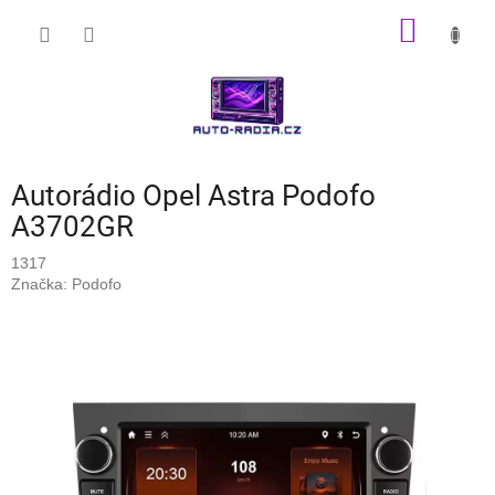
Přejít
NÁKUP
na
obsah
KOŠÍK
Autorádio Opel Astra Podofo
A3702GR
1317
Značka:
Podofo