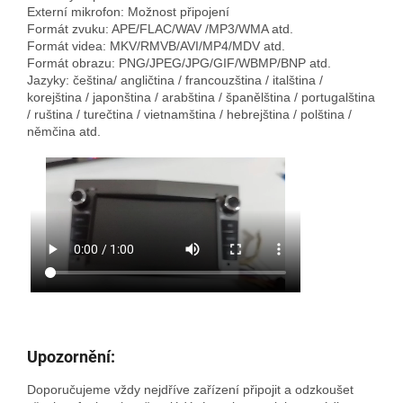
Externí mikrofon: Možnost připojení
Formát zvuku: APE/FLAC/WAV /MP3/WMA atd.
Formát videa: MKV/RMVB/AVI/MP4/MDV atd.
Formát obrazu: PNG/JPEG/JPG/GIF/WBMP/BNP atd.
Jazyky: čeština/ angličtina / francouzština / italština /
korejština / japonština / arabština / španělština / portugalština
/ ruština / turečtina / vietnamština / hebrejština / polština /
němčina atd.
Upozornění:
Doporučujeme vždy nejdříve zařízení připojit a odzkoušet