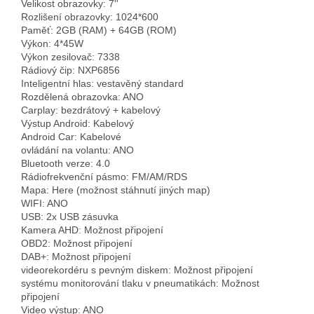
Velikost obrazovky: 7''
Rozlišení obrazovky: 1024*600
Paměť: 2GB (RAM) + 64GB (ROM)
Výkon: 4*45W
Výkon zesilovač: 7338
Rádiový čip: NXP6856
Inteligentní hlas: vestavěný standard
Rozdělená obrazovka: ANO
Carplay: bezdrátový + kabelový
Výstup Android: Kabelový
Android Car: Kabelové
ovládání na volantu: ANO
Bluetooth verze: 4.0
Rádiofrekvenční pásmo: FM/AM/RDS
Mapa: Here (možnost stáhnutí jiných map)
WIFI: ANO
USB: 2x USB zásuvka
Kamera AHD: Možnost připojení
OBD2: Možnost připojení
DAB+: Možnost připojení
videorekordéru s pevným diskem: Možnost připojení
systému monitorování tlaku v pneumatikách: Možnost
připojení
Video výstup: ANO