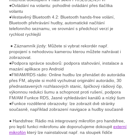
●Ovládání na volantu: pohodlné ovládání přes tlačítka
volantu
●Vestavěný Bluetooth 4.2: Bluetooth hands-free volání,
Bluetooth přehrávání hudby, automatické načítání
telefonního seznamu, ve srovnání s předchozí verzí je
rychlost rychlejší
● Záznamník jízdy: Můžete si vybrat rekordér např.
propojení s nehodovou kamerou kterou můžete nahrávat i
zobrazovat.
●Podpora správce souborů: podpora stahování, instalace a
mazání aplikace pro Android
●FM/AM/RDS rádio: Online hudbu lze přenášet do autorádia
přes FM, abyste si mohli vychutnat originální autorádio, 30
přednastavených rozhlasových stanic, špičkový rádiový čip,
výkonnou redukci šumu a schopnost proti rušení, podpora
FM/AM Funkce RDS, Jasné vyhledávání kanálů a nízký šum
●Funkce rozdělené obrazovky: lze zobrazit dvě stránky
současně, například zobrazení navigace a hudby současně
● Handsfree: Rádio má integrovaný mikrofón pro handsfree,
pro lepší funkci mikrofonu ale doporučujeme dokoupit
externí
mikrofón
který lze nainstalovat např. na sloupek řidiče