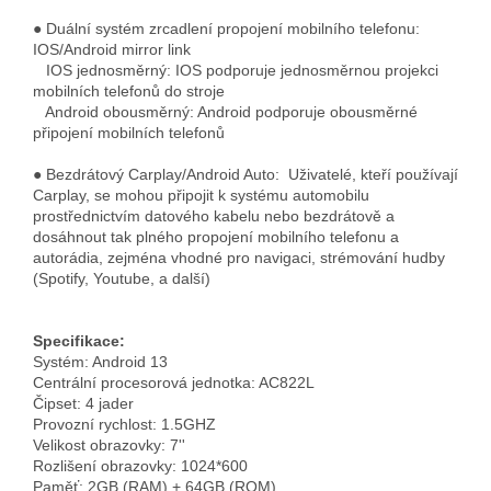
● Duální systém zrcadlení propojení mobilního telefonu:
IOS/Android mirror link
IOS jednosměrný: IOS podporuje jednosměrnou projekci
mobilních telefonů do stroje
Android obousměrný: Android podporuje obousměrné
připojení mobilních telefonů
● Bezdrátový Carplay/Android Auto: Uživatelé, kteří používají
Carplay, se mohou připojit k systému automobilu
prostřednictvím datového kabelu nebo bezdrátově a
dosáhnout tak plného propojení mobilního telefonu a
autorádia, zejména vhodné pro navigaci, strémování hudby
(Spotify, Youtube, a další)
Specifikace:
Systém: Android 13
Centrální procesorová jednotka: AC822L
Čipset: 4 jader
Provozní rychlost: 1.5GHZ
Velikost obrazovky: 7''
Rozlišení obrazovky: 1024*600
Paměť: 2GB (RAM) + 64GB (ROM)