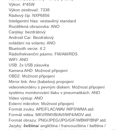
Výkon: 4*45W
Výkon zesilovač: 7338
Rádiový čip: NXP6856
Inteligentní hlas: vestavěný standard
Rozdělená obrazovka: ANO
Carplay: bezdrátový
Android Car: Bezdrátový
ovládání na volantu: ANO
Bluetooth verze: 4.2
Rádiofrekvenční pásmo: FM/AM/RDS
WIFI: ANO
USB: 2x USB zásuvka
Kamera AHD: Možnost připojení
OBD2: Možnost připojení
Mirror link: Ano (kabelový propojení
videorekordéru s pevným diskem: Možnost připojení
systému monitorování tlaku v pneumatikách: ANO
Video výstup: ANO
Externí mikrofon: Možnost připojení
Formát zvuku: APE/FLAC/WAV /MP3/WMA atd.
Formát videa: MKV/RMVB/AVI/MP4/MDV atd.
Formát obrazu: PNG/JPEG/JPG/GIF/WBMP/BNP atd.
Jazyky:
čeština
/ angličtina / francouzština / italština /