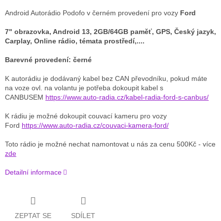
Android Autorádio Podofo v černém provedení pro vozy
Ford
7" obrazovka, Android 13, 2GB/64GB paměť, GPS, Český jazyk,
Carplay, Online rádio, témata prostředí,....
Barevné provedení: černé
K autorádiu je dodávaný kabel bez CAN převodníku, pokud máte
na voze ovl. na volantu je potřeba dokoupit kabel s
CANBUSEM
https://www.auto-radia.cz/kabel-radia-ford-s-canbus/
K rádiu je možné dokoupit couvací kameru pro vozy
Ford
https://www.auto-radia.cz/couvaci-kamera-ford/
Toto rádio je možné nechat namontovat u nás za cenu 500Kč - více
zde
Detailní informace
ZEPTAT SE
SDÍLET