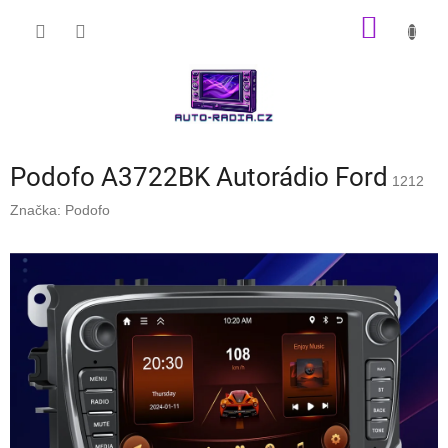
Přejít
NÁKUP
na
obsah
KOŠÍK
Podofo A3722BK Autorádio Ford
1212
Značka:
Podofo