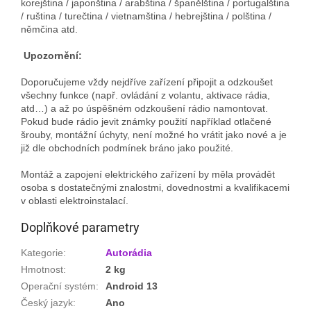
korejština / japonština / arabština / španělština / portugalština
/ ruština / turečtina / vietnamština / hebrejština / polština /
němčina atd.
Upozornění:
Doporučujeme vždy nejdříve zařízení připojit a odzkoušet
všechny funkce (např. ovládání z volantu, aktivace rádia,
atd…) a až po úspěšném odzkoušení rádio namontovat.
Pokud bude rádio jevit známky použití například otlačené
šrouby, montážní úchyty, není možné ho vrátit jako nové a je
již dle obchodních podmínek bráno jako použité.
Montáž a zapojení elektrického zařízení by měla provádět
osoba s dostatečnými znalostmi, dovednostmi a kvalifikacemi
v oblasti elektroinstalací.
Doplňkové parametry
Kategorie
:
Autorádia
Hmotnost
:
2 kg
Operační systém
:
Android 13
Český jazyk
:
Ano