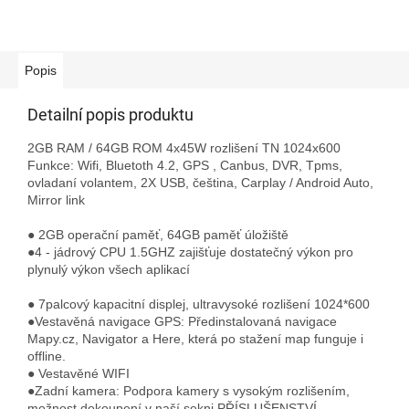
Popis
Detailní popis produktu
2GB RAM / 64GB ROM 4x45W rozlišení TN 1024x600
Funkce: Wifi, Bluetoth 4.2, GPS , Canbus, DVR, Tpms,
ovladaní volantem, 2X USB, čeština, Carplay / Android Auto,
Mirror link
● 2GB operační paměť, 64
GB paměť úložiště
●4 - jádrový CPU 1.5GHZ zajišťuje dostatečný výkon pro
plynulý výkon všech aplikací
● 7palcový kapacitní displej, ultravysoké rozlišení 1024*600
●Vestavěná navigace GPS: Předinstalovaná navigace
Mapy.cz, Navigator a Here, která po stažení map funguje i
offline.
● Vestavěné WIFI
●Zadní kamera: Podpora kamery s vysokým rozlišením,
možnost dokoupení v naší sekni PŘÍSLUŠENSTVÍ